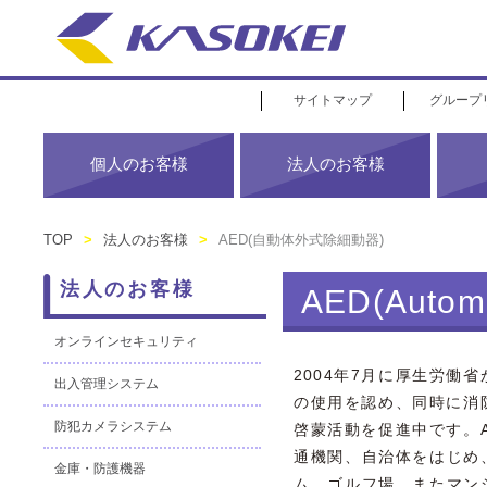
サイトマップ
グループ
個人のお客様
法人のお客様
TOP
>
法人のお客様
>
AED(自動体外式除細動器)
法人のお客様
AED(Automat
オンラインセキュリティ
2004年7月に厚生労働省
出入管理システム
の使用を認め、同時に消
防犯カメラシステム
啓蒙活動を促進中です。
通機関、自治体をはじめ
金庫・防護機器
ム、ゴルフ場、またマン