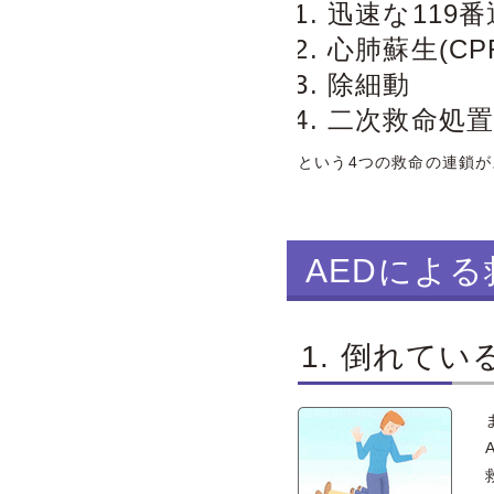
迅速な119
心肺蘇生(CP
除細動
二次救命処置
という4つの救命の連鎖
AEDによ
1. 倒れて