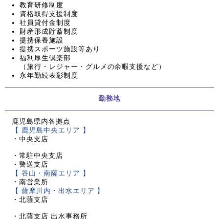
教育研修制度
資格取得支援制度
社員貸付金制度
財産形成貯蓄制度
提携保養施設
提携スポーツ施設等あり
福利厚生倶楽部
（旅行・レジャー・グルメの余暇支援など）
永年勤続表彰制度
勤務地
鹿児島県内各拠点
【 鹿児島中央エリア 】
・中央支店
・常駐中央支店
・警送支店
【 谷山・南薩エリア 】
・南営業所
【 薩摩川内・出水エリア 】
・北薩支店
・北薩支店 出水事務所