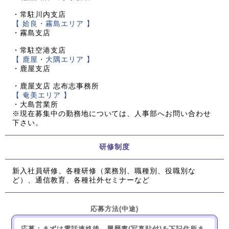
・常駐川内支店
【 姶良・霧島エリア 】
・霧島支店
・常駐空港支店
【 鹿屋・大隅エリア 】
・鹿屋支店
・鹿屋支店 志布志事務所
【 奄美エリア 】
・大島営業所
※現在募集中の勤務地については、人事部へお問い合わせ
下さい。
研修制度
新入社員研修、各種研修（業務別、職種別、役職別な
ど）、通信教育、各種社外セミナーなど
応募方法(中途)
応募：まずは電話連絡後、履歴書(写真貼付)を下記住所ま