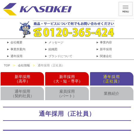
► 会社概要
► メッセージ
► 事業内容
► 事業所案内
► 組織図
► 新卒採用
► 通年採用
► ブランドについて
► 関連会社
TOP
>
会社情報
>
通年採用（正社員）
新卒採用
新卒採用
通年採用
（高卒）
（大・短・専卒）
（正社員）
通年採用
雇員採用
業務紹介
（契約社員）
（パート）
通年採用（正社員）