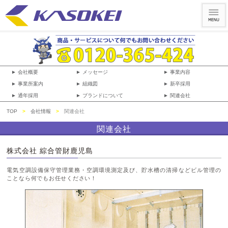
► 会社概要
► メッセージ
► 事業内容
► 事業所案内
► 組織図
► 新卒採用
► 通年採用
► ブランドについて
► 関連会社
TOP
>
会社情報
>
関連会社
関連会社
株式会社 綜合管財鹿児島
電気空調設備保守管理業務・空調環境測定及び、貯水槽の清掃などビル管理の
ことなら何でもお任せください！