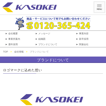
► 会社概要
► メッセージ
► 事業内容
► 事業所案内
► 組織図
► 新卒採用
► 通年採用
► ブランドについて
► 関連会社
TOP
>
会社情報
>
ブランドについて
ブランドについて
ロゴマークに込めた想い