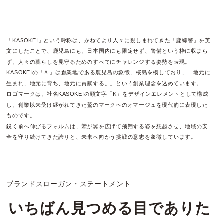
「KASOKEI」という呼称は、かねてより人々に親しまれてきた「鹿綜警」を英
文にしたことで、鹿児島にも、日本国内にも限定せず、警備という枠に収まら
ず、人々の暮らしを見守るためのすべてにチャレンジする姿勢を表現。
KASOKEIの「Ａ」は創業地である鹿児島の象徴、桜島を模しており、「地元に
生まれ、地元に育ち、地元に貢献する。」という創業理念を込めています。
ロゴマークは、社名KASOKEIの頭文字「K」をデザインエレメントとして構成
し、創業以来受け継がれてきた鷲のマークヘのオマージュを現代的に表現した
ものです。
鋭く前へ伸びるフォルムは、鷲が翼を広げて飛翔する姿を想起させ、地域の安
全を守り続けてきた誇りと、未来へ向かう挑戦の意志を象徴しています。
ブランドスローガン・ステートメント
いちばん見つめる目でありた