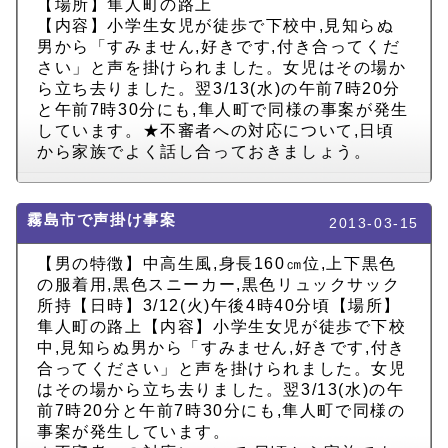
【場所】隼人町の路上
【内容】小学生女児が徒歩で下校中,見知らぬ
男から「すみません,好きです,付き合ってくだ
さい」と声を掛けられました。女児はその場か
ら立ち去りました。翌3/13(水)の午前7時20分
と午前7時30分にも,隼人町で同様の事案が発生
しています。★不審者への対応について,日頃
から家族でよく話し合っておきましょう。
霧島市で声掛け事案
2013-03-15
【男の特徴】中高生風,身長160㎝位,上下黒色
の服着用,黒色スニーカー,黒色リュックサック
所持【日時】3/12(火)午後4時40分頃【場所】
隼人町の路上【内容】小学生女児が徒歩で下校
中,見知らぬ男から「すみません,好きです,付き
合ってください」と声を掛けられました。女児
はその場から立ち去りました。翌3/13(水)の午
前7時20分と午前7時30分にも,隼人町で同様の
事案が発生しています。