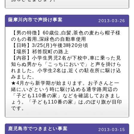
薩摩川内市で声掛け事案
2013-03-26
【男の特徴】60歳位,白髪,茶色の麦わら帽子様
のもの着用,深緑色の自動車使用
【日時】3/25(月)午後3時20分頃
【場所】祁答院町の路上
【内容】小学生男児2名が下校中,車に乗った見
知らぬ男から「こっちにおいで」と声を掛けら
れました。小学生2名は,近くの駐在所に駆け込
みました。
★4月から新学期が始まります。お子さんと一
緒に,いざという時に駆け込める通学路周辺の
「子ども110番の家」などを確認しておきまし
ょう。「子ども110番の家」は,のぼり旗が目印
です。
鹿児島市でつきまとい事案
2013-03-15