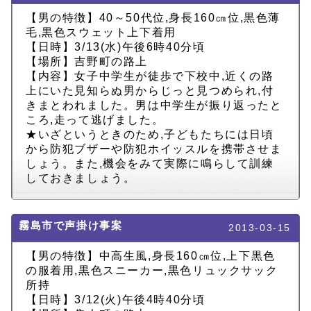
【男の特徴】40～50代位,身長160㎝位,黒色薄
毛,黒色スウェット上下着用
【日時】3/13(水)午後6時40分頃
【場所】吉野町の路上
【内容】女子中学生が徒歩で下校中,近くの路
上にいた見知らぬ男からじっと見つめられ,付
きまとわれました。男は中学生が振り返ったと
ころ,走って逃げました。
★いざというときのため,子どもたちには日頃
から防犯ブザーや防犯ホイッスルを携帯させま
しょう。また,機会をみて実際に鳴らして訓練
しておきましょう。
霧島市で声掛け事案
2013-03-15
【男の特徴】中高生風,身長160㎝位,上下黒色
の服着用,黒色スニーカー,黒色リュックサック
所持
【日時】3/12(火)午後4時40分頃