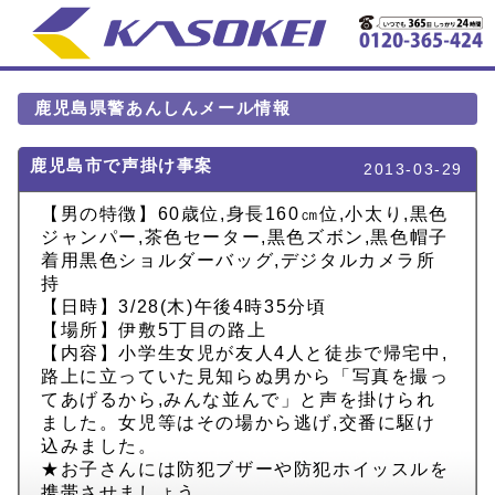
鹿児島県警あんしんメール情報
鹿児島市で声掛け事案
2013-03-29
【男の特徴】60歳位,身長160㎝位,小太り,黒色
ジャンパー,茶色セーター,黒色ズボン,黒色帽子
着用黒色ショルダーバッグ,デジタルカメラ所
持
【日時】3/28(木)午後4時35分頃
【場所】伊敷5丁目の路上
【内容】小学生女児が友人4人と徒歩で帰宅中,
路上に立っていた見知らぬ男から「写真を撮っ
てあげるから,みんな並んで」と声を掛けられ
ました。女児等はその場から逃げ,交番に駆け
込みました。
★お子さんには防犯ブザーや防犯ホイッスルを
携帯させましょう。