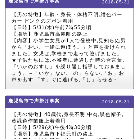
鹿児島市で声掛け事案
2018-05-31
【男の特徴】年齢・身長・体格不明,紺色パー
カー,ピンクのズボン着用
【日時】5/31(木)午前7時55分頃
【場所】鹿児島市高麗町の路上
【内容】小学生女児が1人で登校中,見知らぬ男
から「おい。一緒に遊ぼう。」と声を掛けられ
ました。女児は,学校まで走って逃げました。
★子供たちには,不審者に遭遇した時の合言葉,
『いかのおすし』を繰り返し指導しておきまし
ょう。～「いか」ない,「の」らない,「お」お
声を出す,「す」ぐに逃げる,「し」らせる～
鹿児島市で声掛け事案
2018-05-31
【男の特徴】40歳代,身長不明,中肉,黒色帽子,
黄緑色作業服上着着用
【日時】5/29(火)午後4時30分頃
【場所】鹿児島市下福元町の路上