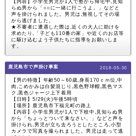
【内容】小学生男児が1人で塾から帰宅中,見知
らぬ男から「○○に一緒に行こうよ。」などと
声を掛けられました。男児は,無視してその場
から逃げました。
★不審者に遭遇した際は,近くの大人に助けを
求めたり,「子ども110番の家」や近くのお店等
に駆け込むよう子供たちに指導をお願いしま
す。
鹿児島市で声掛け事案
2018-05-30
【男の特徴】年齢50～60歳,身長170ｃｍ位,中
肉,こめかみは白髪混じり,黒色野球帽,黒色マス
ク,黒色ジャージ上下着用
【日時】5/29(火)午後5時頃
【場所】鹿児島市下福元町の路上
【内容】小学生男児が1人で下校中,見知らぬ男
から「ちょっとついて来なさい。」などと声を
掛けられ,男児が立ち去ろうとしたところ,小型
カメラで写真を撮られました。男児は走って逃