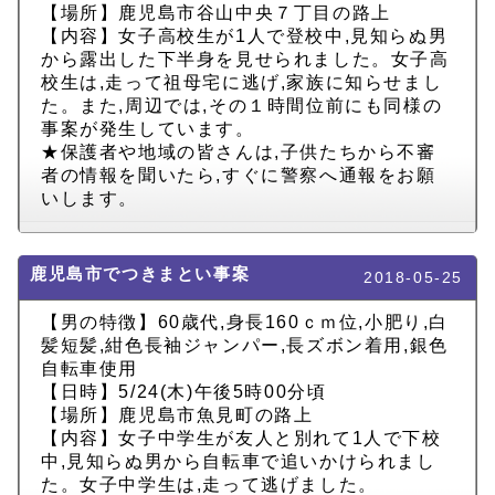
【場所】鹿児島市谷山中央７丁目の路上
【内容】女子高校生が1人で登校中,見知らぬ男
から露出した下半身を見せられました。女子高
校生は,走って祖母宅に逃げ,家族に知らせまし
た。また,周辺では,その１時間位前にも同様の
事案が発生しています。
★保護者や地域の皆さんは,子供たちから不審
者の情報を聞いたら,すぐに警察へ通報をお願
いします。
鹿児島市でつきまとい事案
2018-05-25
【男の特徴】60歳代,身長160ｃｍ位,小肥り,白
髪短髪,紺色長袖ジャンパー,長ズボン着用,銀色
自転車使用
【日時】5/24(木)午後5時00分頃
【場所】鹿児島市魚見町の路上
【内容】女子中学生が友人と別れて1人で下校
中,見知らぬ男から自転車で追いかけられまし
た。女子中学生は,走って逃げました。