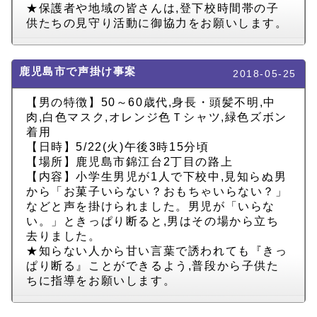
★保護者や地域の皆さんは,登下校時間帯の子
供たちの見守り活動に御協力をお願いします。
鹿児島市で声掛け事案
2018-05-25
【男の特徴】50～60歳代,身長・頭髪不明,中
肉,白色マスク,オレンジ色Ｔシャツ,緑色ズボン
着用
【日時】5/22(火)午後3時15分頃
【場所】鹿児島市錦江台2丁目の路上
【内容】小学生男児が1人で下校中,見知らぬ男
から「お菓子いらない？おもちゃいらない？」
などと声を掛けられました。男児が「いらな
い。」ときっぱり断ると,男はその場から立ち
去りました。
★知らない人から甘い言葉で誘われても『きっ
ぱり断る』ことができるよう,普段から子供た
ちに指導をお願いします。