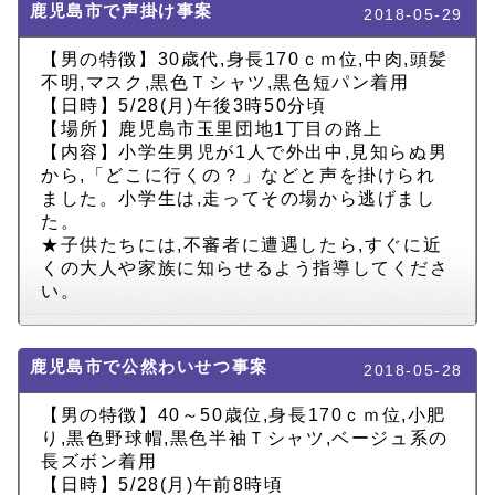
鹿児島市で声掛け事案
2018-05-29
【男の特徴】30歳代,身長170ｃｍ位,中肉,頭髪
不明,マスク,黒色Ｔシャツ,黒色短パン着用
【日時】5/28(月)午後3時50分頃
【場所】鹿児島市玉里団地1丁目の路上
【内容】小学生男児が1人で外出中,見知らぬ男
から,「どこに行くの？」などと声を掛けられ
ました。小学生は,走ってその場から逃げまし
た。
★子供たちには,不審者に遭遇したら,すぐに近
くの大人や家族に知らせるよう指導してくださ
い。
鹿児島市で公然わいせつ事案
2018-05-28
【男の特徴】40～50歳位,身長170ｃｍ位,小肥
り,黒色野球帽,黒色半袖Ｔシャツ,ベージュ系の
長ズボン着用
【日時】5/28(月)午前8時頃