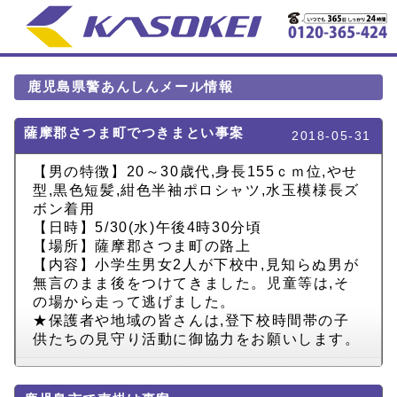
鹿児島県警あんしんメール情報
薩摩郡さつま町でつきまとい事案
2018-05-31
【男の特徴】20～30歳代,身長155ｃｍ位,やせ
型,黒色短髪,紺色半袖ポロシャツ,水玉模様長ズ
ボン着用
【日時】5/30(水)午後4時30分頃
【場所】薩摩郡さつま町の路上
【内容】小学生男女2人が下校中,見知らぬ男が
無言のまま後をつけてきました。児童等は,そ
の場から走って逃げました。
★保護者や地域の皆さんは,登下校時間帯の子
供たちの見守り活動に御協力をお願いします。