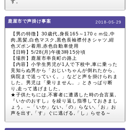
す。
鹿屋市で声掛け事案
2018-05-29
【男の特徴】30歳代,身長165～170ｃｍ位,中
肉,黒髪,白色マスク,黒色長袖襟付きシャツ,紺
色ズボン着用,赤色自動車使用
【日時】5/28(月)午後3時15分頃
【場所】鹿屋市串良町の路上
【内容】小学生男児が1人で下校中,車に乗った
見知らぬ男から「おじいちゃんが倒れたから、
病院まで送っていく。」などと声を掛けられま
した。男児は「乗りません。」ときっぱり断
り,走って逃げました。
★子供たちには,不審者に遭遇した時の合言葉,
『いかのおすし』を繰り返し指導しておきまし
ょう。～「いか」ない,「の」らない,「お」お
声を出す,「す」ぐに逃げる,「し」らせる～