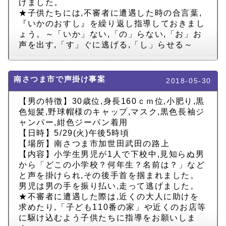
げました。
★子供たちには,不審者に遭遇した時の合言葉,
『いかのおすし』を繰り返し指導しておきまし
ょう。～「いか」ない,「の」らない,「お」お
声を出す,「す」ぐに逃げる,「し」らせる～
南さつま市で声掛け事案
2018-05-30
【男の特徴】30歳位,身長160ｃｍ位,小肥り,黒
色短髪,野球帽様のキャップ,マスク,黒色長袖ジ
ャンパー,紺色ジーパン着用
【日時】5/29(火)午後5時頃
【場所】南さつま市加世田武田の路上
【内容】小学生男児が1人で下校中,見知らぬ男
から「どこの小学校？何年生？名前は？」など
と声を掛けられ,その後手首を掴まれました。
男児は男の手を振り払い,走って逃げました。
★不審者に遭遇した際は,近くの大人に助けを
求めたり,「子ども110番の家」や近くのお店等
に駆け込むよう子供たちに指導をお願いしま