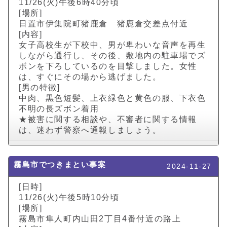
11/26(火)午後6時40分頃
[場所]
日置市伊集院町猪鹿倉 猪鹿倉交差点付近
[内容]
女子高校生が下校中、男が卑わいな音声を再生
しながら通行し、その後、敷地内の駐車場でズ
ボンを下ろしているのを目撃しました。女性
は、すぐにその場から逃げました。
[男の特徴]
中肉、黒色短髪、上衣緑色と黄色の服、下衣色
不明の長ズボン着用
★被害に関する相談や、不審者に関する情報
は、迷わず警察へ通報しましょう。
霧島市でつきまとい事案
2024-11-27
[日時]
11/26(火)午後5時10分頃
[場所]
霧島市隼人町内山田2丁目4番付近の路上