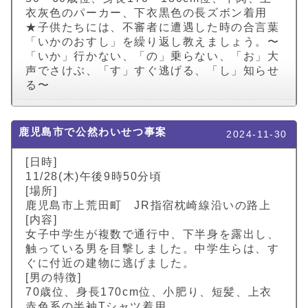
衣灰色のパーカー、下衣黒色の長ズボン着用
★子供たちには、不審者に遭遇した時の合言葉
「いかのおすし」を繰り返し教えましょう。〜
「いか」行かない、「の」乗らない、「お」大
声でさけぶ、「す」すぐ逃げる、「し」知らせ
る〜
鹿児島市で公然わいせつ事案
2024-11-30
[日時]
11/28(木)午後9時50分頃
[場所]
鹿児島市上荒田町 JR指宿枕崎線沿いの路上
[内容]
女子中学生が複数で通行中、下半身を露出し、
触っている男を目撃しました。中学生らは、す
ぐに付近の建物に逃げました。
[男の特徴]
70歳位、身長170cm位、小肥り、短髪、上衣
赤色系の半袖Tシャツ着用