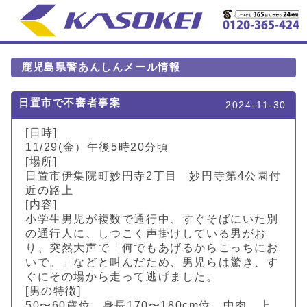
鹿児島県警あんしんメール情報
日置市で不審者事案
2024-11-30
[日時]
11/29(金）午後5時20分頃
[場所]
日置市伊集院町妙円寺2丁目 妙円寺第4公園付
近の路上
[内容]
小学生男児が複数で通行中、すぐそばにいた別
の通行人に、しつこく声掛けしている男がお
り、突然大声で「何でもあげるからこっちにお
いで。」などと叫んだため、男児らは驚き、す
ぐにその場から走って逃げました。
[男の特徴]
50〜60歳位、身長170〜180cm位、中肉、上