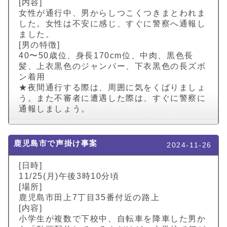
[内容]
女性が通行中、男からしつこくつきまとわれま
した。女性は不安に感じ、すぐに警察へ通報し
ました。
[男の特徴]
40〜50歳位、身長170cm位、中肉、黒色長
髪、上衣黒色のジャンパー、下衣黒色の長ズボ
ン着用
★夜間通行する際は、周囲に気をくばりましょ
う。また不審者に遭遇した際は、すぐに警察に
通報しましょう。
鹿児島市で声掛け事案
2024-11-26
[日時]
11/25(月)午後3時10分頃
[場所]
鹿児島市田上7丁目35番付近の路上
[内容]
小学生が複数で下校中、自転車を降車した男か