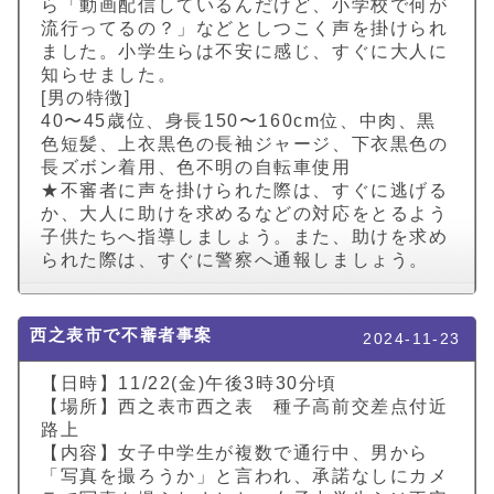
ら「動画配信しているんだけど、小学校で何が
流行ってるの？」などとしつこく声を掛けられ
ました。小学生らは不安に感じ、すぐに大人に
知らせました。
[男の特徴]
40〜45歳位、身長150〜160cm位、中肉、黒
色短髪、上衣黒色の長袖ジャージ、下衣黒色の
長ズボン着用、色不明の自転車使用
★不審者に声を掛けられた際は、すぐに逃げる
か、大人に助けを求めるなどの対応をとるよう
子供たちへ指導しましょう。また、助けを求め
られた際は、すぐに警察へ通報しましょう。
西之表市で不審者事案
2024-11-23
【日時】11/22(金)午後3時30分頃
【場所】西之表市西之表 種子高前交差点付近
路上
【内容】女子中学生が複数で通行中、男から
「写真を撮ろうか」と言われ、承諾なしにカメ