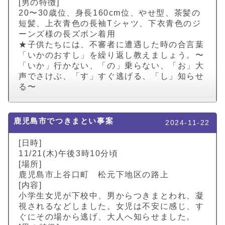
[男の特徴]
20〜30歳位、身長160cm位、やせ型、茶髪の
短髪、上衣青色の長袖Tシャツ、下衣青色のジ
ーンズ様の長ズボン着用
★子供たちには、不審者に遭遇した時の合言葉
「いかのおすし」を繰り返し教えましょう。〜
「いか」行かない、「の」乗らない、「お」大
声でさけぶ、「す」すぐ逃げる、「し」知らせ
る〜
鹿児島市でつきまとい事案
2024-11-22
[日時]
11/21(木)午後3時10分頃
[場所]
鹿児島市上谷口町 松元下地区の路上
[内容]
小学生女児が下校中、男からつきまとわれ、凝
視されるなどしました。女児は不安に感じ、す
ぐにその場から逃げ、大人へ知らせました。