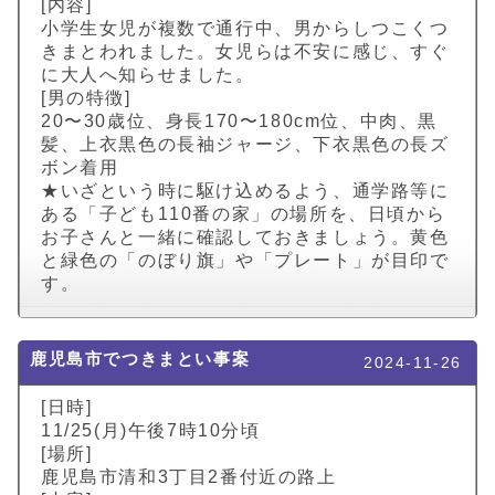
[内容]
小学生女児が複数で通行中、男からしつこくつ
きまとわれました。女児らは不安に感じ、すぐ
に大人へ知らせました。
[男の特徴]
20〜30歳位、身長170〜180cm位、中肉、黒
髪、上衣黒色の長袖ジャージ、下衣黒色の長ズ
ボン着用
★いざという時に駆け込めるよう、通学路等に
ある「子ども110番の家」の場所を、日頃から
お子さんと一緒に確認しておきましょう。黄色
と緑色の「のぼり旗」や「プレート」が目印で
す。
鹿児島市でつきまとい事案
2024-11-26
[日時]
11/25(月)午後7時10分頃
[場所]
鹿児島市清和3丁目2番付近の路上