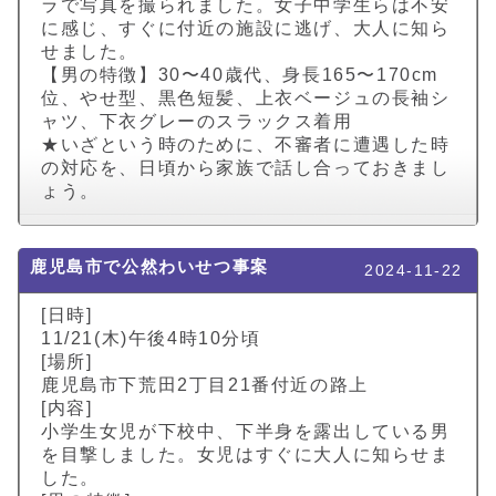
ラで写真を撮られました。女子中学生らは不安
に感じ、すぐに付近の施設に逃げ、大人に知ら
せました。
【男の特徴】30〜40歳代、身長165〜170cm
位、やせ型、黒色短髪、上衣ベージュの長袖シ
ャツ、下衣グレーのスラックス着用
★いざという時のために、不審者に遭遇した時
の対応を、日頃から家族で話し合っておきまし
ょう。
鹿児島市で公然わいせつ事案
2024-11-22
[日時]
11/21(木)午後4時10分頃
[場所]
鹿児島市下荒田2丁目21番付近の路上
[内容]
小学生女児が下校中、下半身を露出している男
を目撃しました。女児はすぐに大人に知らせま
した。