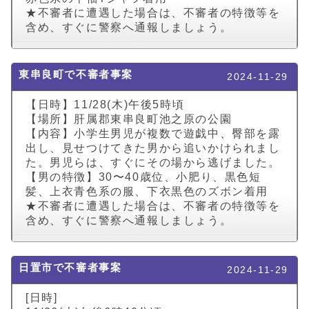
★不審者に遭遇した場合は、不審者の特徴等を
含め、すぐに警察へ通報しましょう。
東串良町で不審者事案
2024-11-29
【日時】11/28(木)午後5時頃
【場所】肝属郡東串良町池之原の公園
【内容】小学生男児が複数で遊戯中、臀部を露
出し、見せつけてきた男から追いかけられまし
た。男児らは、すぐにその場から逃げました。
【男の特徴】30〜40歳位、小肥り、黒色短
髪、上衣青色系の服、下衣黒色のズボン着用
★不審者に遭遇した場合は、不審者の特徴等を
含め、すぐに警察へ通報しましょう。
日置市で不審者事案
2024-11-29
[日時]