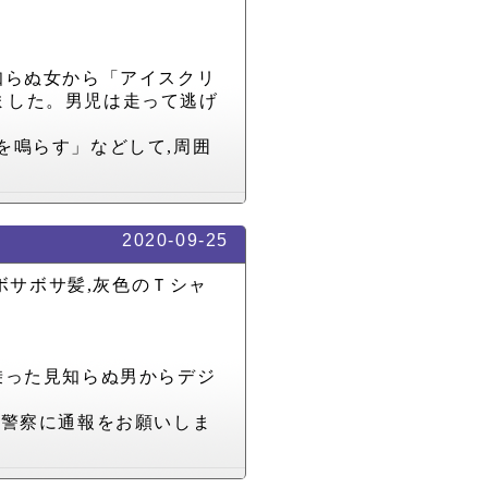
知らぬ女から「アイスクリ
ました。男児は走って逃げ
を鳴らす」などして
,
周囲
2020-09-25
ボサボサ髪
,
灰色のＴシャ
乗った見知らぬ男からデジ
に警察に通報をお願いしま