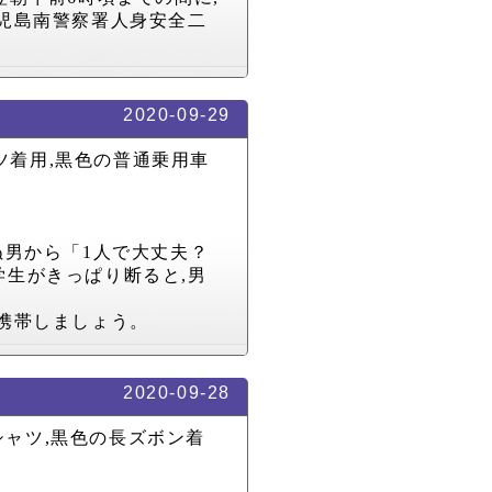
児島南警察署人身安全二
2020-09-29
ツ着用
,
黒色の普通乗用車
ぬ男から「
1
人で大丈夫？
学生がきっぱり断ると
,
男
携帯しましょう。
2020-09-28
シャツ
,
黒色の長ズボン着