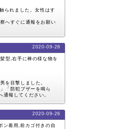
触られました。女性はす
警察へすぐに通報をお願い
2020-09-28
の髪型
,
右手に棒の様な物を
る男を目撃しました。
す」「防犯ブザーを鳴ら
へ通報してください。
2020-09-26
ボン着用
,
前カゴ付きの自