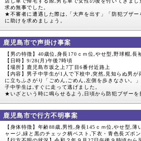
店し車で帰宅する際
,
男も車で女性の後を付いてきまし
求め無事でした。
★不審者に遭遇した際は
,
「大声を出す」「防犯ブザー
に助けを求めましょう。
鹿児島市で声掛け事案
【男の特徴】
40
歳位
,
身長
170
ｃｍ位
,
やせ型
,
野球帽
,
長
【日時】
9/28(
月
)
午後
7
時頃
【場所】鹿児島市坂之上
7
丁目
6
番付近路上
【内容】男子中学生が
1
人で下校中
,
突然
,
見知らぬ男が
に立ちふさがり「ごめん
,
ごめん
,
左側を歩きなさい。
子中学生は
,
すぐに走って逃げました。
★いざという時に鳴らせるよう
,
日頃から防犯ブザーを
鹿児島市で行方不明事案
【身体特徴】年齢
88
歳
,
男性
,
身長
145
ｃｍ位
,
やせ型
,
薄
ャージ
,
緑と黒のチェック柄ベスト
,
下衣・青色長ズボ
【行方不明の状況】令和２年９月
27
日午後９時頃から