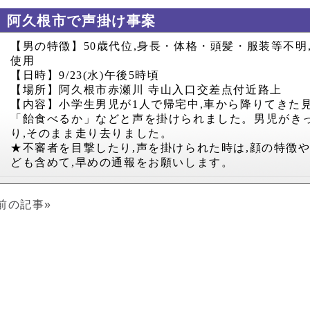
阿久根市で声掛け事案
【男の特徴】
50
歳代位
,
身長・体格・頭髪・服装等不明
使用
【日時】
9/23(
水
)
午後
5
時頃
【場所】阿久根市赤瀬川 寺山入口交差点付近路上
【内容】小学生男児が
1
人で帰宅中
,
車から降りてきた
「飴食べるか」などと声を掛けられました。男児がき
り
,
そのまま走り去りました。
★不審者を目撃したり
,
声を掛けられた時は
,
顔の特徴
ども含めて
,
早めの通報をお願いします。
前の記事»