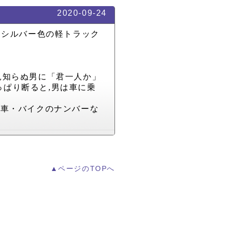
2020-09-24
,
シルバー色の軽トラック
見知らぬ男に「君一人か」
っぱり断ると
,
男は車に乗
や車・バイクのナンバーな
▲ページのTOPへ