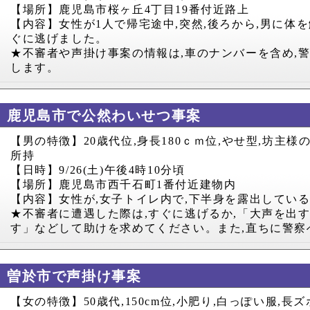
【場所】鹿児島市桜ヶ丘
4
丁目
19
番付近路上
【内容】女性が
1
人で帰宅途中
,
突然
,
後ろから
,
男に体を
ぐに逃げました。
★不審者や声掛け事案の情報は
,
車のナンバーを含め
,
します。
鹿児島市で公然わいせつ事案
【男の特徴】
20
歳代位
,
身長
180
ｃｍ位
,
やせ型
,
坊主様
所持
【日時】
9/26(
土
)
午後
4
時
10
分頃
【場所】鹿児島市西千石町
1
番付近建物内
【内容】女性が
,
女子トイレ内で
,
下半身を露出してい
★不審者に遭遇した際は
,
すぐに逃げるか
,
「大声を出
す」などして助けを求めてください。また
,
直ちに警察
曽於市で声掛け事案
【女の特徴】
50
歳代
,150cm
位
,
小肥り
,
白っぽい服
,
長ズ