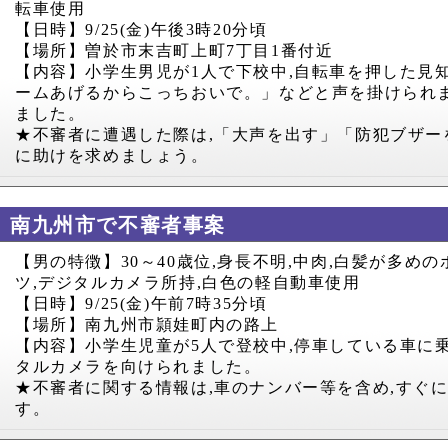
転車使用
【日時】
9/25(
金
)
午後
3
時
20
分頃
【場所】曽於市末吉町上町
7
丁目
1
番付近
【内容】小学生男児が
1
人で下校中
,
自転車を押した見
ームあげるからこっちおいで。」などと声を掛けられ
ました。
★不審者に遭遇した際は
,
「大声を出す」「防犯ブザー
に助けを求めましょう。
南九州市で不審者事案
【男の特徴】
30
～
40
歳位
,
身長不明
,
中肉
,
白髪が多めの
ツ
,
デジタルカメラ所持
,
白色の軽自動車使用
【日時】
9/25(
金
)
午前
7
時
35
分頃
【場所】南九州市頴娃町内の路上
【内容】小学生児童が
5
人で登校中
,
停車している車に
タルカメラを向けられました。
★不審者に関する情報は
,
車のナンバー等を含め
,
すぐ
す。