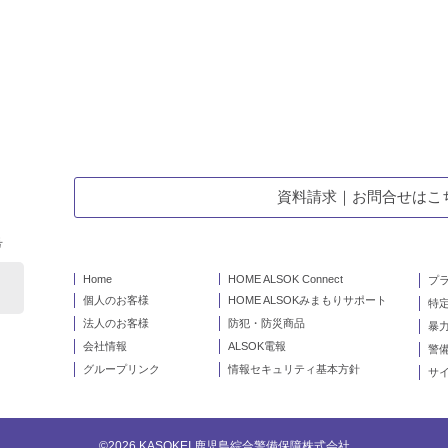
資料請求｜お問合せはこ
号
Home
HOME ALSOK Connect
プ
個人のお客様
HOME ALSOKみまもりサポート
特
法人のお客様
防犯・防災商品
暴
会社情報
ALSOK電報
警備
グループリンク
情報セキュリティ基本方針
サ
©2026 KASOKEI 鹿児島綜合警備保障株式会社