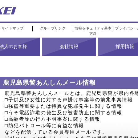
サイトマップ
グループリンク
情報セキュリティ基本
プライバシー
方針
法人のお客様
会社情報
採用情報
鹿児島県警あんしんメール情報
鹿児島県警あんしんメールとは、鹿児島県警が県内各
□子供及び女性に対する声掛け事案等の前兆事案情報
□強盗等重要または特異な犯罪発生に関する情報
□うそ電話詐欺の発生及び被害防止に関する情報
□高齢者等の行方不明事案に関する情報
□防犯パトロール等に有益な情報
などを配信している会員専用メールです。