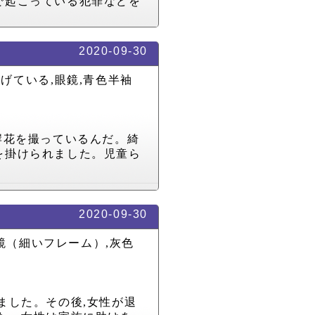
で起こっている犯罪などを
2020-09-30
禿げている
,
眼鏡
,
青色半袖
岸花を撮っているんだ。綺
を掛けられました。児童ら
2020-09-30
鏡（細いフレーム）
,
灰色
ました。その後
,
女性が退