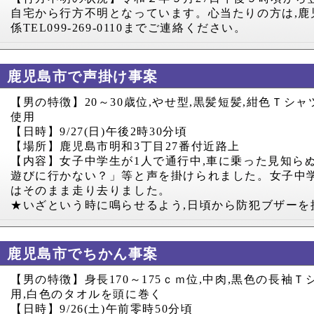
自宅から行方不明となっています。心当たりの方は
,
鹿
係
TEL099-269-0110
までご連絡ください。
鹿児島市で声掛け事案
【男の特徴】
20
～
30
歳位
,
やせ型
,
黒髪短髪
,
紺色Ｔシャ
使用
【日時】
9/27(
日
)
午後
2
時
30
分頃
【場所】鹿児島市明和
3
丁目
27
番付近路上
【内容】女子中学生が
1
人で通行中
,
車に乗った見知ら
遊びに行かない？」等と声を掛けられました。女子中
はそのまま走り去りました。
★いざという時に鳴らせるよう
,
日頃から防犯ブザーを
鹿児島市でちかん事案
【男の特徴】身長
170
～
175
ｃｍ位
,
中肉
,
黒色の長袖Ｔ
用
,
白色のタオルを頭に巻く
【日時】
9/26(
土
)
午前零時
50
分頃