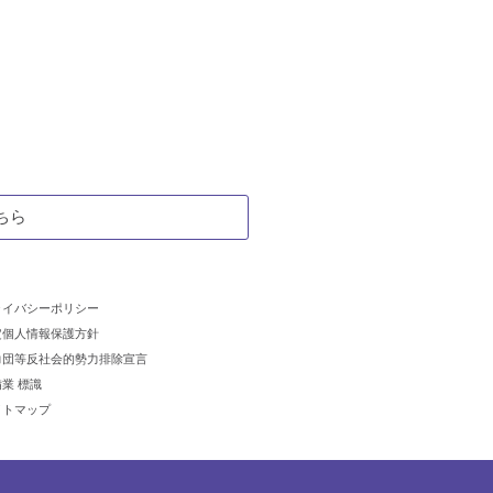
ちら
ライバシーポリシー
定個人情報保護方針
力団等反社会的勢力排除宣言
業 標識
イトマップ