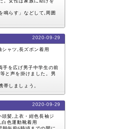
た。女性は家族に助けを
を鳴らす」などして
,
周囲
2020-09-29
袖シャツ
,
長ズボン着用
両手を広げ男子中学生の前
」等と声を掛けました。男
携帯しましょう。
2020-09-29
い頭髪
,
上衣・紺色長袖ジ
ン
,
白色運動靴着用
翌朝午前
6
時頃までの間に
,