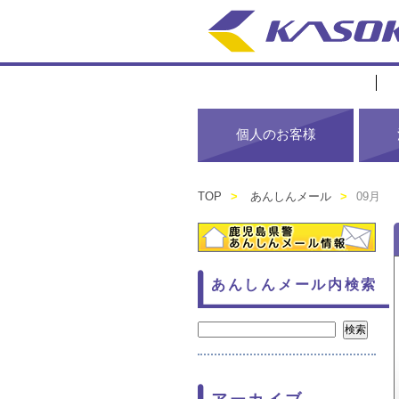
個人のお客様
TOP
>
あんしんメール
>
09月
あんしんメール内検索