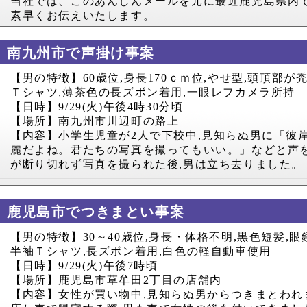
当社では、このあんしんメールを元に最近鹿児島県内
素早くお伝えいたします。
南九州市で声掛け事案
【男の特徴】
60
歳位
,
身長
170
ｃｍ位
,
やせ型
,
頭頂部が
Ｔシャツ
,
薄茶色の長ズボン着用
,
一眼レフカメラ所持
【日時】
9/29(
火
)
午後
4
時
30
分頃
【場所】南九州市川辺町の路上
【内容】小学生児童が
2
人で下校中
,
見知らぬ男に「彼
麗だよね。君たちの写真を撮ってもいい。」などと声
が断り切れず写真を撮られた後
,
男は立ち去りました。
鹿児島市でつきまとい事案
【男の特徴】
30
～
40
歳位
,
身長・体格不明
,
黒色短髪
,
眼
半袖Ｔシャツ
,
長ズボン着用
,
白色の軽自動車使用
【日時】
9/29(
火
)
午後
7
時頃
【場所】鹿児島市草牟田
2
丁目の店舗内
【内容】女性が買い物中
,
見知らぬ男からつきまとわれ