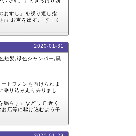
いいです。」ときっぱり断
のおすし」を繰り返し指
「お」お声を出す
,
「す」ぐ
2020-01-31
色短髪
,
緑色ジャンパー
,
黒
マートフォンを向けられま
に乗り込み走り去りまし
を鳴らす」などして
,
近く
のお店等に駆け込むよう子
2020-01-29