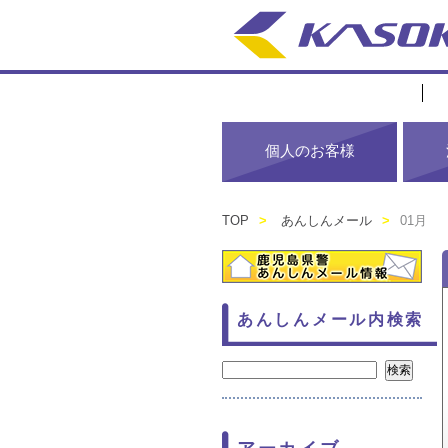
個人のお客様
TOP
>
あんしんメール
>
01月
あんしんメール内検索