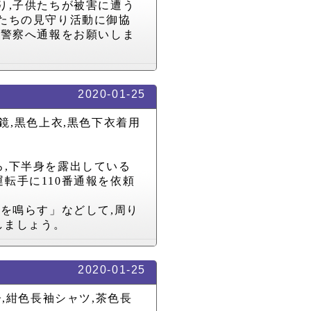
り
,
子供たちが被害に遭う
たちの見守り活動に御協
に警察へ通報をお願いしま
2020-01-25
鏡
,
黒色上衣
,
黒色下衣着用
ろ
,
下半身を露出している
運転手に
110
番通報を依頼
ーを鳴らす」などして
,
周り
しましょう。
2020-01-25
子
,
紺色長袖シャツ
,
茶色長