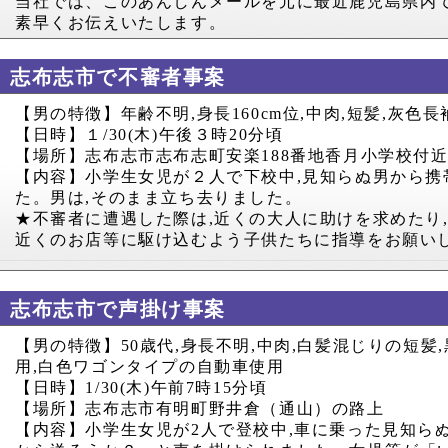
当社では、このあんしんメールを元に最近鹿児島県内
素早くお伝えいたします。
志布志市で不審者事案
【男の特徴】年齢不明
,
身長
160cm
位
,
中肉
,
短髪
,
灰色長
【日時】１
/30(
木
)
午後３時
20
分頃
【場所】志布志市志布志町安楽
188
番地香月小学校付
【内容】小学生女児が２人で下校中
,
見知らぬ男から携
た。男は
,
そのまま立ち去りました。
★不審者に遭遇した際は
,
近くの大人に助けを求めたり
近くのお店等に駆け込むよう子供たちに指導をお願い
志布志市で声掛け事案
【男の特徴】
50
歳代
,
身長不明
,
中肉
,
白髪混じりの短髪
,
用
,
白色ワゴンタイプの自動車使用
【日時】
1/30(
木
)
午前
7
時
15
分頃
【場所】志布志市有明町野井倉（通山）の路上
【内容】小学生女児が
2
人で登校中
,
車に乗った見知ら