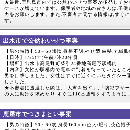
★最近
,
鹿児島市内では公然わいせつ事案が多発してお
ケースが増えています。保護者や地域の皆さんは
,
子供
力をお願いします。また
,
不審者に関する情報は
,
すぐ
す。
出水市で公然わいせつ事案
【男の特徴】
50
～
60
歳代
,
身長不明
,
やせ型
,
白髪
,
丸縁眼
【日時】
1/25(
土
)
午前
7
時
20
分頃
【場所】出水市高尾野町柴引
24
番地高尾野駅構内
【内容】女性が駅構内で電車の到着を待っていたとこ
男を目撃しました。女性はすぐに近くにいたタクシー
しました。
★不審者に遭遇した際は
,
「大声を出す」
,
「防犯ブザ
の人に助けを求めたり
,
すぐに
110
番通報をするように
鹿屋市でつきまとい事案
【男の特徴】
50
～
60
歳
,
身長
160
ｃｍ位
,
小肥り
,
茶色帽