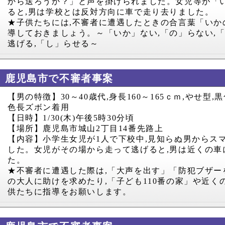
から送ろうか？」と声を掛けられました。女児等が「
ると
,
男は学校とは反対方向に車で走り去りました。
★子供たちには
,
不審者に遭遇したときの合言葉「いか
導しておきましょう。～「いか」ない
,
「の」らない
,
逃げる
,
「し」らせる～
鹿児島市で不審者事案
【男の特徴】
30
～
40
歳代
,
身長
160
～
165
ｃｍ
,
やせ型
,
黒
色長ズボン着用
【日時】
1/30(
木
)
午後
5
時
30
分頃
【場所】鹿児島市城山
2
丁目
14
番先路上
【内容】小学生女児が
1
人で下校中
,
見知らぬ男からス
した。女児がその場から走って逃げると
,
男は近くの車
た。
★不審者に遭遇した際は
,
「大声を出す」「防犯ブザー
の大人に助けを求めたり
,
「子ども
110
番の家」や近く
供たちに指導をお願いします。