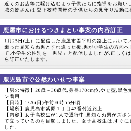
近くのお店等に駆け込むよう子供たちに指導をお願い
域の皆さんは
,
登下校時間帯の子供たちの見守り活動に
鹿屋市におけるつきまとい事案の内容訂正
1
月
25
日
(
土）に配信した鹿屋市吾平町の路上において
,
乗った見知らぬ男とすれ違った後
,
男が小学生の方向へ
て
,
小学生の性別を「男児」と配信しましたが
,
正しく
ら訂正いたします。
鹿児島市で公然わいせつ事案
【男の特徴】
20
歳～
30
歳代
,
身長
170cm
位
,
やせ型
,
黒色
ン着用
【日時】
1/26(
日
)
午前６時
55
分頃
【場所】鹿児島市紫原１丁目
42
番付近路上
【内容】女子高校生が
1
人で通行中
,
見知らぬ男がズボ
て立っているのを目撃しました。女子高校生は
,
すぐに
した。