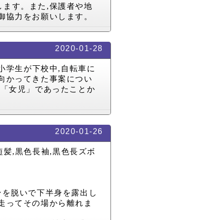
します。また
,
保護者や地
御協力をお願いします。
2020-01-28
小学生が下校中
,
自転車に
向かってきた事案につい
は「女児」であったことか
2020-01-26
短髪
,
黒色長袖
,
黒色長ズボ
ンを脱いで下半身を露出し
走ってその場から離れま