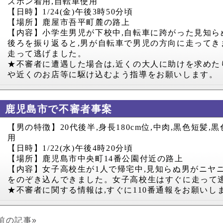
ズボン着用
,
自転車使用
【日時】
1/24(
金
)
午後
3
時
50
分頃
【場所】鹿屋市吾平町麓の路上
【内容】小学生男児が下校中
,
自転車に跨がった見知ら
後ろを振り返ると
,
男が自転車で男児の方向に走ってき
走って逃げました。
★不審者に遭遇した場合は
,
近くの大人に助けを求めた
や近くのお店等に駆け込むよう指導をお願いします。
鹿児島市で不審者事案
【男の特徴】
20
代後半
,
身長
180cm
位
,
中肉
,
黒色短髪
,
黒
用
【日時】
1/22(
水
)
午後
4
時
20
分頃
【場所】鹿児島市中央町
14
番公園付近の路上
【内容】女子高校生が
1
人で帰宅中
,
見知らぬ男がニヤ
をのぞき込んできました。女子高校生はすぐに走って
★不審者に関する情報は
,
すぐに
110
番通報をお願いし
前の記事»