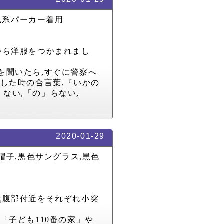
色系パーカー着用
から洋服をつかまれまし
を聞いたら
,
すぐに警察へ
遇した時の合言葉
,
『いかの
」ない
,
「の」らない
,
2020-01-29
帽子
,
黒色サングラス
,
黒色
然腹部付近をそれぞれ小突
。
,
「子ども
110
番の家」や