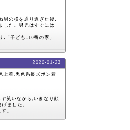
ぬ男の横を通り過ぎた後
,
ました。男児はすぐには
り
,
「子ども
110
番の家」
2020-01-23
色上着
,
黒色系長ズボン着
ニヤ笑いながら
,
いきなり顔
逃げました。
ます。