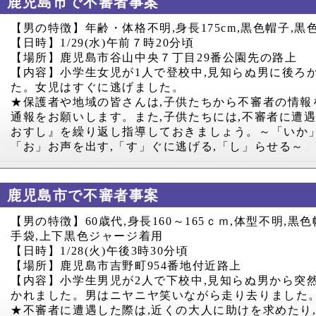
鹿児島市で不審者事案
【男の特徴】年齢・体格不明
,
身長
175cm,
黒色帽子
,
黒
【日時】
1/29(
水
)
午前７時
20
分頃
【場所】鹿児島市谷山中央７丁目
29
番公園先の路上
【内容】小学生女児が
1
人で登校中
,
見知らぬ男に後ろ
た。女児はすぐに逃げました。
★保護者や地域の皆さんは
,
子供たちから不審者の情報
通報をお願いします。また
,
子供たちには
,
不審者に遭
おすし』を繰り返し指導しておきましょう。～「いか
「お」お声を出す
,
「す」ぐに逃げる
,
「し」らせる～
鹿児島市で不審者事案
【男の特徴】
60
歳代
,
身長
160
～
165
ｃｍ
,
体型不明
,
黒色
手袋
,
上下黒色ジャージ着用
【日時】
1/28(
火
)
午後
3
時
30
分頃
【場所】鹿児島市吉野町
954
番地付近路上
【内容】小学生男児が
2
人で下校中
,
見知らぬ男から突
かれました。男はニヤニヤ笑いながら走り去りました
★不審者に遭遇した際は
,
近くの大人に助けを求めたり