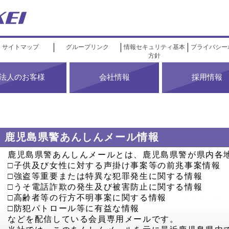
サイトマップ
グループリンク
情報セキュリティ基本
プライバシー
方針
法人のお客様
会社情報
採用情報
鹿児島県警あんしんメール情報
鹿児島県警あんしんメールとは、鹿児島県警が県内各
□子供及び女性に対する声掛け事案等の前兆事案情報
□強盗等重要または特異な犯罪発生に関する情報
□うそ電話詐欺の発生及び被害防止に関する情報
□高齢者等の行方不明事案に関する情報
□防犯パトロール等に有益な情報
などを配信している会員専用メールです。