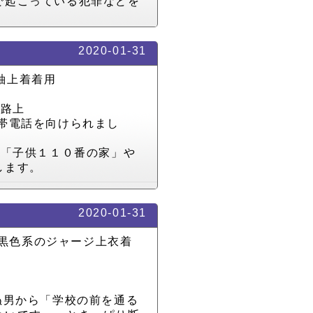
で起こっている犯罪などを
2020-01-31
袖上着着用
近路上
帯電話を向けられまし
,
「子供１１０番の家」や
します。
2020-01-31
黒色系のジャージ上衣着
ぬ男から「学校の前を通る