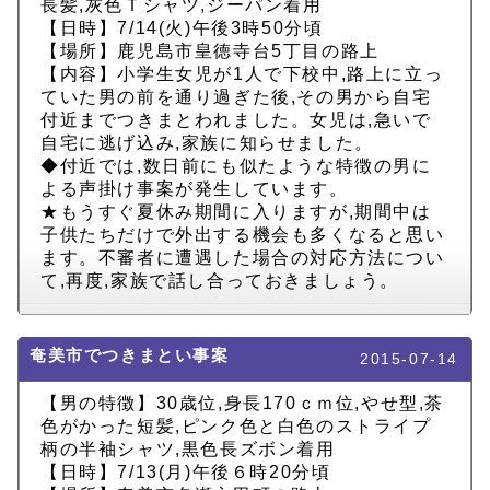
長髪,灰色Ｔシャツ,ジーパン着用
【日時】7/14(火)午後3時50分頃
【場所】鹿児島市皇徳寺台5丁目の路上
【内容】小学生女児が1人で下校中,路上に立っ
ていた男の前を通り過ぎた後,その男から自宅
付近までつきまとわれました。女児は,急いで
自宅に逃げ込み,家族に知らせました。
◆付近では,数日前にも似たような特徴の男に
よる声掛け事案が発生しています。
★もうすぐ夏休み期間に入りますが,期間中は
子供たちだけで外出する機会も多くなると思い
ます。不審者に遭遇した場合の対応方法につい
て,再度,家族で話し合っておきましょう。
奄美市でつきまとい事案
2015-07-14
【男の特徴】30歳位,身長170ｃｍ位,やせ型,茶
色がかった短髪,ピンク色と白色のストライプ
柄の半袖シャツ,黒色長ズボン着用
【日時】7/13(月)午後６時20分頃