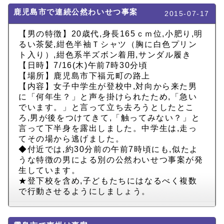
鹿児島市で連続公然わいせつ事案
2015-07-17
【男の特徴】20歳代,身長165ｃｍ位,小肥り,明
るい茶髪,紺色半袖Ｔシャツ（胸に白色プリン
ト入り）,紺色系半ズボン着用,サンダル履き
【日時】7/16(木)午前7時30分頃
【場所】鹿児島市下福元町の路上
【内容】女子中学生が登校中,対向から来た男
に「何年生？」と声を掛けられたため,「急い
でいます。」と言って立ち去ろうとしたとこ
ろ,男が後をつけてきて,「触ってみない？」と
言って下半身を露出しました。中学生は,走っ
てその場から逃げました。
◆付近では,約30分前の午前7時頃にも,似たよ
うな特徴の男による別の公然わいせつ事案が発
生しています。
★登下校を含め,子どもたちにはなるべく複数
で行動させるようにしましょう。