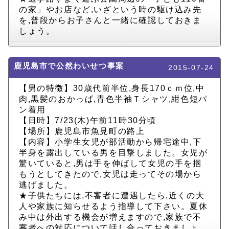
の家」やお店など,いざという時の駆け込み先
を,普段からお子さんと一緒に確認しておきま
しょう。
鹿児島市で公然わいせつ事案
2015-07-24
【男の特徴】30歳代前半位,身長170ｃｍ位,中
肉,黒髪のおかっぱ,青色半袖Ｔシャツ,紺色短パ
ン着用
【日時】7/23(木)午前11時30分頃
【場所】鹿児島市魚見町の路上
【内容】小学生女児が部活動から帰宅途中,下
半身を露出している男を目撃しました。女児が
驚いていると,男は手を伸ばして女児の手を掴
もうとしてきたので,女児は走ってその場から
逃げました。
★子供たちには,不審者に遭遇したら,近くの大
人や家族に知らせるよう指導して下さい。夏休
み中は外出する機会が増えますので,家族で不
審者への対応について話し合っておきましょ