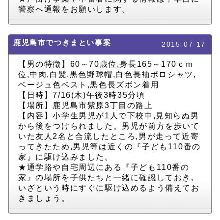
警察へ通報をお願いします。
鹿児島市でつきまとい事案
2015-07-17
【男の特徴】60～70歳位,身長165～170ｃｍ
位,中肉,白髪,黒色野球帽,白色長袖ポロシャツ,
ベージュ色ベスト,黒色長ズボン着用
【日時】7/16(木)午後3時35分頃
【場所】鹿児島市紫原3丁目の路上
【内容】小学生男児が1人で下校中,見知らぬ男
から後をつけられました。男児が前方を歩いて
いた友人2名と合流したところ,男が走って近寄
ってきたため,男児等は近くの『子ども110番の
家』に駆け込みました。
★通学路や自宅周辺にある『子ども110番の
家』の場所を子供たちと一緒に確認しておき,
いざという時にすぐに駆け込めるよう備えてお
きましょう。