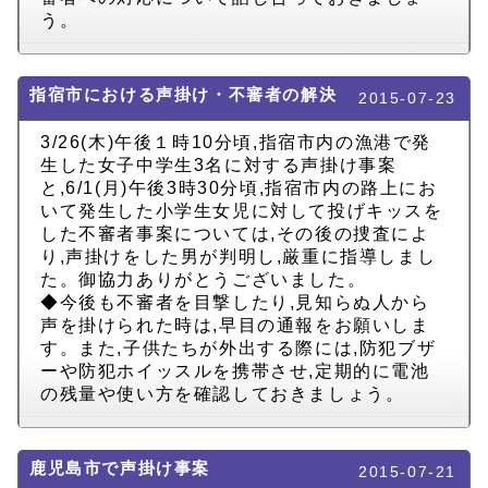
う。
指宿市における声掛け・不審者の解決
2015-07-23
3/26(木)午後１時10分頃,指宿市内の漁港で発
生した女子中学生3名に対する声掛け事案
と,6/1(月)午後3時30分頃,指宿市内の路上にお
いて発生した小学生女児に対して投げキッスを
した不審者事案については,その後の捜査によ
り,声掛けをした男が判明し,厳重に指導しまし
た。御協力ありがとうございました。
◆今後も不審者を目撃したり,見知らぬ人から
声を掛けられた時は,早目の通報をお願いしま
す。また,子供たちが外出する際には,防犯ブザ
ーや防犯ホイッスルを携帯させ,定期的に電池
の残量や使い方を確認しておきましょう。
鹿児島市で声掛け事案
2015-07-21