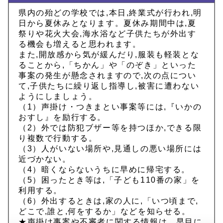
県内の殆どの学校では,本日,終業式が行われ,明
日から夏休みとなります。夏休み期間中は,夏
祭りや花火大会,海水浴など子供たちが外出す
る機会も増えると思われます。
また,開放感から気が緩んだり,服装も軽装とな
ることから,「ちかん」や「のぞき」といった
事案の発生が懸念されますので,次の点につい
て,子供たちに繰り返し指導し,被害に遭わない
ようにしましょう。
（1）声掛け・つきまとい事案等には,『いかの
おすし』を励行する。
（2）外では防犯ブザー等を持つほか,できる限
り複数で行動する。
（3）人がいない場所や,見通しの悪い場所には
近づかない。
（4）暗くならないうちに早めに帰宅する。
（5）困ったとき等は,「子ども110番の家」を
利用する。
（6）外出するときは,家の人に,「いつ頃まで,
どこで,誰と,何をするか」などを知らせる。
★声掛け事案や不審者に関する情報は，早目に