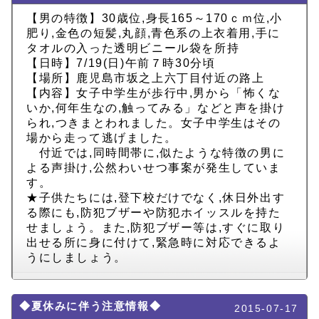
【男の特徴】30歳位,身長165～170ｃｍ位,小
肥り,金色の短髪,丸顔,青色系の上衣着用,手に
タオルの入った透明ビニール袋を所持
【日時】7/19(日)午前７時30分頃
【場所】鹿児島市坂之上六丁目付近の路上
【内容】女子中学生が歩行中,男から「怖くな
いか,何年生なの,触ってみる」などと声を掛け
られ,つきまとわれました。女子中学生はその
場から走って逃げました。
付近では,同時間帯に,似たような特徴の男に
よる声掛け,公然わいせつ事案が発生していま
す。
★子供たちには,登下校だけでなく,休日外出す
る際にも,防犯ブザーや防犯ホイッスルを持た
せましょう。また,防犯ブザー等は,すぐに取り
出せる所に身に付けて,緊急時に対応できるよ
うにしましょう。
◆夏休みに伴う注意情報◆
2015-07-17