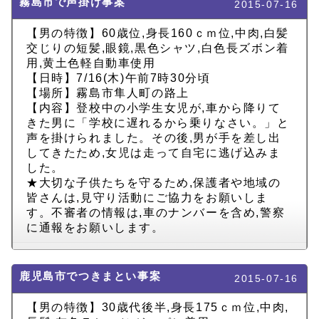
霧島市で声掛け事案
2015-07-16
【男の特徴】60歳位,身長160ｃｍ位,中肉,白髪
交じりの短髪,眼鏡,黒色シャツ,白色長ズボン着
用,黄土色軽自動車使用
【日時】7/16(木)午前7時30分頃
【場所】霧島市隼人町の路上
【内容】登校中の小学生女児が,車から降りて
きた男に「学校に遅れるから乗りなさい。」と
声を掛けられました。その後,男が手を差し出
してきたため,女児は走って自宅に逃げ込みま
した。
★大切な子供たちを守るため,保護者や地域の
皆さんは,見守り活動にご協力をお願いしま
す。不審者の情報は,車のナンバーを含め,警察
に通報をお願いします。
鹿児島市でつきまとい事案
2015-07-16
【男の特徴】30歳代後半,身長175ｃｍ位,中肉,