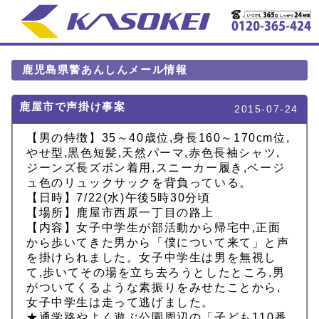
鹿児島県警あんしんメール情報
鹿屋市で声掛け事案
2015-07-24
【男の特徴】35～40歳位,身長160～170cm位,
やせ型,黒色短髪,天然パーマ,赤色長袖シャツ,
ジーンズ長ズボン着用,スニーカー履き,ベージ
ュ色のリュックサックを背負っている。
【日時】7/22(水)午後5時30分頃
【場所】鹿屋市西原一丁目の路上
【内容】女子中学生が部活動から帰宅中,正面
から歩いてきた男から「僕について来て」と声
を掛けられました。女子中学生は男を無視し
て,歩いてその場を立ち去ろうとしたところ,男
がついてくるような素振りをみせたことから,
女子中学生は走って逃げました。
★通学路やよく遊ぶ公園周辺の「子ども110番