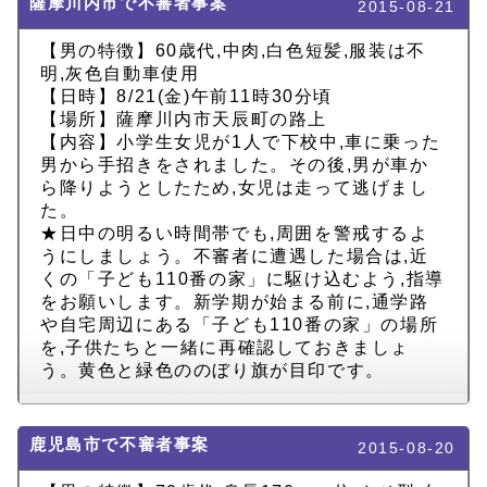
薩摩川内市で不審者事案
2015-08-21
【男の特徴】60歳代,中肉,白色短髪,服装は不
明,灰色自動車使用
【日時】8/21(金)午前11時30分頃
【場所】薩摩川内市天辰町の路上
【内容】小学生女児が1人で下校中,車に乗った
男から手招きをされました。その後,男が車か
ら降りようとしたため,女児は走って逃げまし
た。
★日中の明るい時間帯でも,周囲を警戒するよ
うにしましょう。不審者に遭遇した場合は,近
くの「子ども110番の家」に駆け込むよう,指導
をお願いします。新学期が始まる前に,通学路
や自宅周辺にある「子ども110番の家」の場所
を,子供たちと一緒に再確認しておきましょ
う。黄色と緑色ののぼり旗が目印です。
鹿児島市で不審者事案
2015-08-20