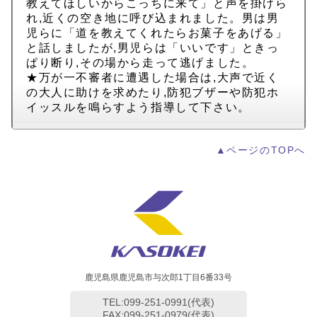
教えてほしいからこっちに来て」と声を掛けら
れ,近くの空き地に呼び込まれました。男は男
児らに「道を教えてくれたらお菓子をあげる」
と話しましたが,男児らは「いいです」ときっ
ぱり断り,その場から走って逃げました。
★万が一不審者に遭遇した場合は,大声で近く
の大人に助けを求めたり,防犯ブザーや防犯ホ
イッスルを鳴らすよう指導して下さい。
▲ページのTOPへ
鹿児島県鹿児島市与次郎1丁目6番33号
TEL:099-251-0991(代表)
FAX:099-251-0979(代表)