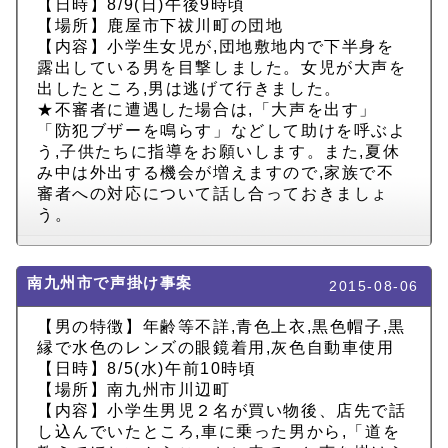
【日時】8/9(日)午後9時頃
【場所】鹿屋市下祓川町の団地
【内容】小学生女児が,団地敷地内で下半身を
露出している男を目撃しました。女児が大声を
出したところ,男は逃げて行きました。
★不審者に遭遇した場合は,「大声を出す」
「防犯ブザーを鳴らす」などして助けを呼ぶよ
う,子供たちに指導をお願いします。また,夏休
み中は外出する機会が増えますので,家族で不
審者への対応について話し合っておきましょ
う。
南九州市で声掛け事案
2015-08-06
【男の特徴】年齢等不詳,青色上衣,黒色帽子,黒
縁で水色のレンズの眼鏡着用,灰色自動車使用
【日時】8/5(水)午前10時頃
【場所】南九州市川辺町
【内容】小学生男児２名が買い物後、店先で話
し込んでいたところ,車に乗った男から,「道を