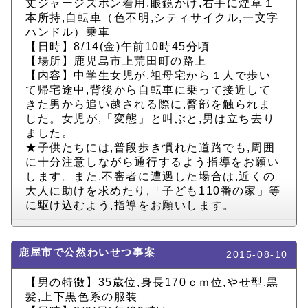
丈ジャージズボン着用,眼鏡かけ,右手に煙草１
本所持,自転車（色不明,シティサイクル,一文字
ハンドル）乗車
【日時】8/14(金)午前10時45分頃
【場所】鹿児島市上荒田町の路上
【内容】中学生女児が,祖母宅から１人で歩い
て帰宅途中,背後から自転車に乗って接近して
きた男から追い越される際に,臀部を触られま
した。女児が,「変態」と叫ぶと,男は立ち去り
ました。
★子供たちには,普段歩き慣れた道路でも,周囲
に十分注意しながら通行するよう指導をお願い
します。また,不審者に遭遇した場合は,近くの
大人に助けを求めたり,「子ども110番の家」等
に駆け込むよう,指導をお願いします。
鹿屋市で公然わいせつ事案
2015-08-10
【男の特徴】35歳位,身長170ｃｍ位,やせ型,黒
髪,上下黒色系の服装