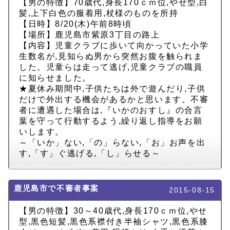
【男の特徴】70歳代,身長170ｃｍ位,やせ型,白
髪,上下白色の服着用,杖様のものを所持
【日時】8/20(木)午前8時頃
【場所】鹿児島市紫原3丁目の路上
【内容】児童クラブに歩いて向かっていた小学
生数名が,見知らぬ男から突然お腹を触られま
した。児童らは走って逃げ,児童クラブの職員
に知らせました。
★夏休み期間中,子供たちは外で遊んだり,子供
だけで外出する機会があるかと思います。不審
者に遭遇した場合は,『いかのおすし』の合言
葉を守って行動するよう,繰り返し指導をお願
いします。
～「いか」ない,「の」らない,「お」お声を出
す,「す」ぐ逃げる,「し」らせる～
鹿児島市で不審者事案
2015-08-15
【男の特徴】30～40歳代,身長170ｃｍ位,やせ
型,黒色短髪,黒色系襟付き半袖シャツ,黒色系膝