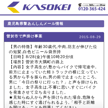
鹿児島県警あんしんメール情報
曽於市で声掛け事案
2015-08-29
【男の特徴】年齢30歳代,中肉,坊主が伸びた位
の短髪,白色ビニール袋所持
【日時】8/28(金)午後10時20分頃
【場所】曽於市大隅町の路上
【内容】女子高生が,塾からバイクで帰宅途中,
前方に止まっていた軽トラックの横に立ってい
る男から手を振られ,男の前で止まったところ,
男に「今日の祭りに行った？」と声を掛けられ
ました。女子高生は,不審に思い,すぐにバイク
を発進させて立ち去りました。
★見知らぬ人から声を掛けられた場合,危険を
感じた時にすぐ逃げられるよう,「相手と距離
を開ける」ことを指導してください。