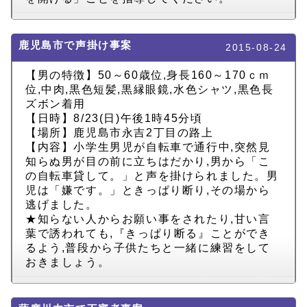
鹿児島市で声掛け事案
2015-08-24
【男の特徴】50～60歳位,身長160～170ｃｍ
位,中肉,黒色短髪,黒縁眼鏡,水色シャツ,黒色長
ズボン着用
【日時】8/23(日)午後1時45分頃
【場所】鹿児島市永吉2丁目の路上
【内容】小学生男児が自転車で通行中,突然見
知らぬ男が目の前に立ちはだかり,男から「こ
の自転車貸して。」と声を掛けられました。男
児は「嫌です。」ときっぱり断り,その場から
逃げました。
★知らない人からお願い事をされたり,甘い言
葉で誘われても,『きっぱり断る』ことができ
るよう,普段から子供たちと一緒に練習をして
おきましょう。