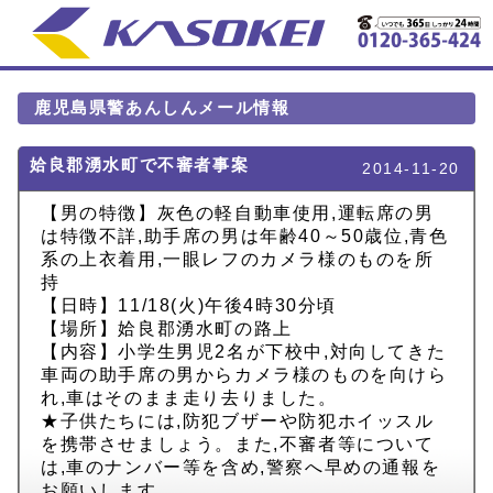
鹿児島県警あんしんメール情報
姶良郡湧水町で不審者事案
2014-11-20
【男の特徴】灰色の軽自動車使用,運転席の男
は特徴不詳,助手席の男は年齢40～50歳位,青色
系の上衣着用,一眼レフのカメラ様のものを所
持
【日時】11/18(火)午後4時30分頃
【場所】姶良郡湧水町の路上
【内容】小学生男児2名が下校中,対向してきた
車両の助手席の男からカメラ様のものを向けら
れ,車はそのまま走り去りました。
★子供たちには,防犯ブザーや防犯ホイッスル
を携帯させましょう。また,不審者等について
は,車のナンバー等を含め,警察へ早めの通報を
お願いします。