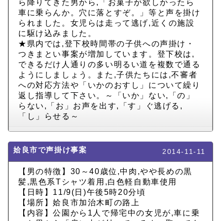
ら降りてきた男から,「お菓子が欲しかったら
車に乗らんか。穴に落とすぞ。」等と声を掛け
られました。女児らは走って逃げ,近くの施設
に駆け込みました。
★県内では,登下校時間帯の子供への声掛け・
つきまとい事案が増加しています。登下校は,
できるだけ人通りの多い明るい道を複数で通る
ようにしましょう。また,子供たちには,不審者
への対応方法や「いかのおすし」について繰り
返し指導して下さい。～「いか」ない,「の」
らない,「お」お声を出す,「す」ぐ逃げる,
「し」らせる～
姶良市で声掛け事案
2014-11-11
【男の特徴】30～40歳位,中肉,やや長めの黒
髪,黒色系Tシャツ着用,白色軽自動車使用
【日時】11/9(日)午後5時20分頃
【場所】姶良市加治木町の路上
【内容】公園から1人で帰宅中の女児が,車に乗