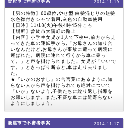
曽於市で声掛け事案
2014-11-19
【男の特徴】60歳位,やせ型,白髪混じりの短髪,
水色襟付きシャツ着用,灰色の自動車使用
【日時】11/18(火)午後4時45分ころ
【場所】曽於市大隅町の路上
【内容】小学生女児が1人で下校中,前方から走
ってきた車の運転手から,「お母さんの知り合
いなんだけど,お母さんが事故に遭って病院に
運ばれた。病院に連れて行くから車に乗っ
て。」と声を掛けられました。女児が「いいで
す。」ときっぱり断ると,車は走り去りまし
た。
★『いかのおすし』の合言葉にあるように,知
らない人から声を掛けられても絶対について
「いか」ないよう,子供たちに繰り返し指導を
お願いします。また,不審な車には近寄らない
ようにしましょう。
鹿屋市で不審者事案
2014-11-17