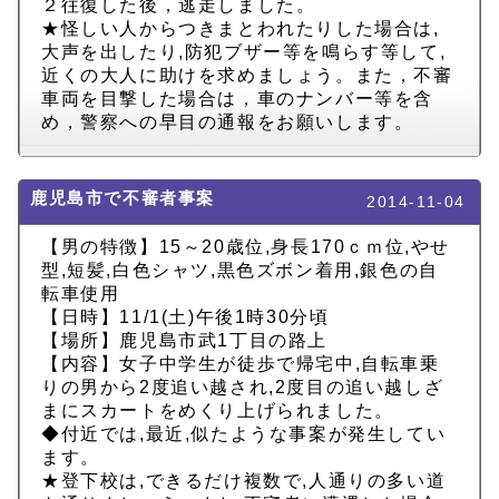
２往復した後，逃走しました。
★怪しい人からつきまとわれたりした場合は,
大声を出したり,防犯ブザー等を鳴らす等して,
近くの大人に助けを求めましょう。また，不審
車両を目撃した場合は，車のナンバー等を含
め，警察への早目の通報をお願いします。
鹿児島市で不審者事案
2014-11-04
【男の特徴】15～20歳位,身長170ｃｍ位,やせ
型,短髪,白色シャツ,黒色ズボン着用,銀色の自
転車使用
【日時】11/1(土)午後1時30分頃
【場所】鹿児島市武1丁目の路上
【内容】女子中学生が徒歩で帰宅中,自転車乗
りの男から2度追い越され,2度目の追い越しざ
まにスカートをめくり上げられました。
◆付近では,最近,似たような事案が発生してい
ます。
★登下校は,できるだけ複数で,人通りの多い道