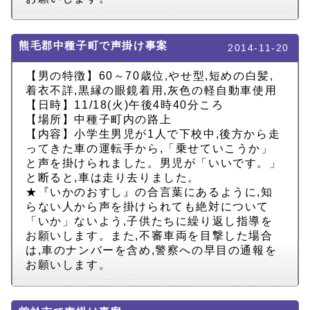
熊毛郡中種子町で声掛け事案
2014-11-20
【男の特徴】60～70歳位,やせ型,短めの白髪,
着衣不詳,黒縁の眼鏡着用,灰色の軽自動車使用
【日時】11/18(火)午後4時40分ころ
【場所】中種子町内の路上
【内容】小学生男児が1人で下校中,後方から走
ってきた車の運転手から,「乗せていこうか」
と声を掛けられました。男児が「いいです。」
と断ると,車は走り去りました。
★『いかのおすし』の合言葉にあるように,知
らない人から声を掛けられても絶対について
「いか」ないよう,子供たちに繰り返し指導を
お願いします。また,不審車両を目撃した場合
は,車のナンバーを含め,警察への早目の通報を
お願いします。