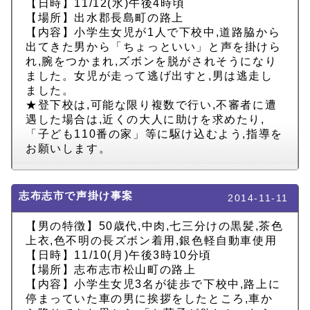
【日時】11/12(水)午後4時頃
【場所】出水郡長島町の路上
【内容】小学生女児が1人で下校中,道路脇から
出てきた男から「ちょっといい」と声を掛けら
れ,腕をつかまれ,ズボンを脱がされそうになり
ました。女児が走って逃げ出すと,男は逃走し
ました。
★登下校は,可能な限り複数で行い,不審者に遭
遇した場合は,近くの大人に助けを求めたり,
「子ども110番の家」等に駆け込むよう,指導を
お願いします。
志布志市で声掛け事案
2014-11-11
【男の特徴】50歳代,中肉,七三分けの黒髪,茶色
上衣,色不明の長ズボン着用,銀色軽自動車使用
【日時】11/10(月)午後3時10分頃
【場所】志布志市松山町の路上
【内容】小学生女児3名が徒歩で下校中,路上に
停まっていた車の男に挨拶をしたところ,車か