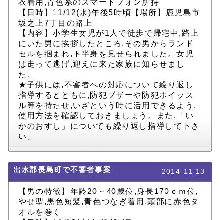
衣着用,青色系のスマートフォン所持
【日時】11/12(水)午後5時頃【場所】鹿児島市
坂之上7丁目の路上
【内容】小学生女児が1人で徒歩で帰宅中,路上
にいた男に挨拶したところ,その男からランド
セルを掴まれ,下半身を見せられました。女児
は走って逃げ,迎えに来た家族に知らせまし
た。
★子供には,不審者への対応について繰り返し
指導するとともに,防犯ブザーや防犯ホイッス
ル等を持たせ,いざという時に活用できるよう,
使用方法を確認しておきましょう。また,「い
かのおすし」についても繰り返し指導して下さ
い。
出水郡長島町で不審者事案
2014-11-13
【男の特徴】年齢20～40歳位,身長170ｃｍ位,
やせ型,黒色短髪,青色つなぎ着用,頭部に赤色タ
オルを巻く