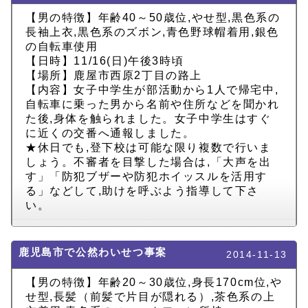
【男の特徴】年齢40～50歳位,やせ型,黒色系の
長袖上衣,黒色系のズボン,青色野球帽着用,銀色
の自転車使用
【日時】11/16(日)午後3時頃
【場所】鹿屋市西原2丁目の路上
【内容】女子中学生が部活動から1人で帰宅中,
自転車に乗った男から名前や住所などを聞かれ
た後,身体を触られました。女子中学生はすぐ
に近くの交番へ通報しました。
★休日でも,登下校は可能な限り複数で行いま
しょう。不審者を目撃した場合は,「大声を出
す」「防犯ブザーや防犯ホイッスルを活用す
る」などして,助けを呼ぶよう指導して下さ
い。
鹿児島市で公然わいせつ事案
2014-11-13
【男の特徴】年齢20～30歳位,身長170cm位,や
せ型,長髪（前髪で片目が隠れる）,茶色系の上