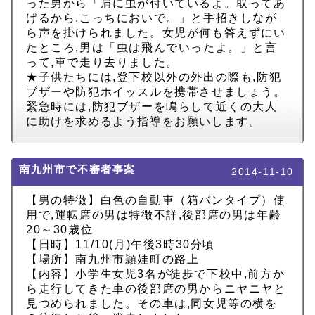
った男から「肩に虫が付いているよ。取ってあ
げるから,こっちにおいで。」と手招きしなが
ら声を掛けられました。女児が何も答えずにい
たところ,男は「虫は飛んでいったよ。」と言
って,車で走り去りました。
★子供たちには,登下校以外の外出の際も,防犯
ブザーや防犯ホイッスルを携帯させましょう。
緊急時には,防犯ブザーを鳴らして近くの大人
に助けを求めるよう指導をお願いします。
南九州市で不審者事案
2014-11-10
【男の特徴】白色の自動車（箱バンタイプ）使
用で,運転席の男は特徴不詳,後部席の男は年齢
20～30歳位
【日時】11/10(月)午後3時30分頃
【場所】南九州市頴娃町の路上
【内容】小学生女児3名が徒歩で下校中,前方か
ら走行してきた車の後部席の男からニヤニヤと
見つめられました。その車は,同女児等の横を