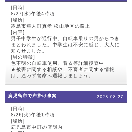
[日時]
8/27(水)午後4時頃
[場所]
霧島市隼人町真孝 松山地区の路上
[内容]
男子中学生が通行中、自転車乗りの男からつき
まとわれました。中学生は不安に感じ、大人に
知らせました。
[男の特徴]
色不明の自転車使用、着衣等詳細捜査中
★被害に関する相談や、不審者に関する情報
は、迷わず警察へ通報しましょう。
鹿児島市で声掛け事案
2025-08-27
[日時]
8/26(火)午後1時頃
[場所]
鹿児島市中町の店舗内