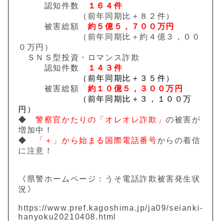
認知件数
１６４件
（前年同期比＋８２件）
被害総額
約５億５，７００万円
（前年同期比＋約４億３，００
０万円）
ＳＮＳ型投資・ロマンス詐欺
認知件数
１４３件
（前年同期比＋３５件）
被害総額
約１０億５，３００万円
（前年同期比＋３，１００万
円）
◆
警察官かたりの「オレオレ詐欺」
の被害が
増加中！
◆
「＋」から始まる国際電話番号
からの着信
に注意！
《県警ホームページ：うそ電話詐欺被害発生状
況》
https://www.pref.kagoshima.jp/ja09/seianki-
hanyoku20210408.html