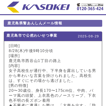
鹿児島県警あんしんメール情報
鹿児島市で公然わいせつ事案
2025-08-29
[日時]
8/28(木)午後9時10分頃
[場所]
鹿児島市西谷山1丁目の路上
[内容]
女子高校生が通行中、下半身を露出している男
から卑わいな言葉を掛けられました。高校生
は、すぐにその場から逃げました。
[男の特徴]
20〜30歳位、身長170〜175cm位、中肉、パ
ーマ風の頭髪、上衣黒色のノースリーブ、下衣
色不明の長ズボン着用
★不審者に遭遇した際は、「大声を出す」「防