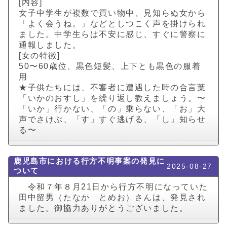
[内容]
女子中学生が複数で買い物中、見知らぬ女から
「よく会うね。」などとしつこく声を掛けられ
ました。中学生らは不安に感じ、すぐに警察に
通報しました。
[女の特徴]
50〜60歳位、黒色短髪、上下とも黒色の服着
用
★子供たちには、不審者に遭遇した時の合言葉
「いかのおすし」を繰り返し教えましょう。〜
「いか」行かない、「の」乗らない、「お」大
声でさけぶ、「す」すぐ逃げる、「し」知らせ
る〜
鹿児島市における行方不明事案の発見に
2025-08-27
ついて
令和７年８月21日から行方不明になっていた
田中留男（たなか とめお）さんは、発見され
ました。御協力ありがとうございました。