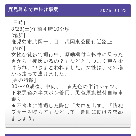
鹿児島市で声掛け事案
2025-08-23
[日時]
8/23(土)午前４時10分頃
[場所]
鹿児島市武岡一丁目 武岡東公園付近路上
[内容]
女性が徒歩で通行中、原動機付自転車に乗った
男から「彼氏いるの？」などとしつこく声を掛
けられ、つきまとわれました。女性は、その場
から走って逃げました。
[男の特徴]
30〜40歳位、中肉、上衣黒色の半袖シャツ、
下衣黒色の半ズボン着用、黒色原動機付自転車
乗り
★不審者に遭遇した際は「大声を出す」「防犯
ブザーを鳴らす」などして、周囲に助けを求め
ましょう。