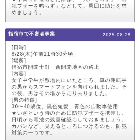
犯ブザーを鳴らす」などして、周囲に助けを求
めましょう。
指宿市で不審者事案
2025-08-28
[日時]
8/28(木)午前11時30分頃
[場所]
指宿市開聞十町 西開聞地区の路上
[内容]
女子中学生が敷地内にいたところ、車の運転手
の男からスマートフォンを向けられました。そ
の後、男はその場から走り去りました。
[男の特徴]
30〜40歳位、黒色短髪、青色の自動車使用
★いざという時のために防犯ブザーを携帯し、
日頃から電池の残量確認もしておきましょう。
カバンなど、見えるところにつけるのも、防犯
対策の一つです。