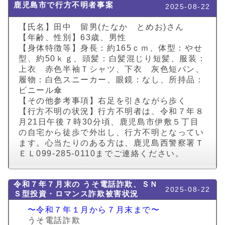
鹿児島市で行方不明者事案
2025-08-22
【氏名】田中 留男(たなか とめお)さん
【年齢、性別】63歳、男性
【身体特徴等】身長：約165ｃｍ、体型：やせ
型、約50ｋｇ、頭髪：白髪混じり短髪、服装：
上衣 赤色半袖Ｔシャツ、下衣 灰色短パン、
履物：白色スニーカー、眼鏡：なし、所持品：
ビニール傘
【その他参考事項】右足を引きながら歩く
【行方不明の状況】行方不明者は、令和７年８
月21日午後７時30分頃、鹿児島市伊敷５丁目
の自宅から徒歩で外出し、行方不明となってい
ます。心当たりのある方は、鹿児島西警察署Ｔ
ＥＬ099-285-0110までご連絡ください。
令和７年７月末の うそ電話詐欺、ＳＮ
2025-08-22
Ｓ型投資・ロマンス詐欺被害状況
〜令和７年１月から７月末まで〜
うそ電話詐欺