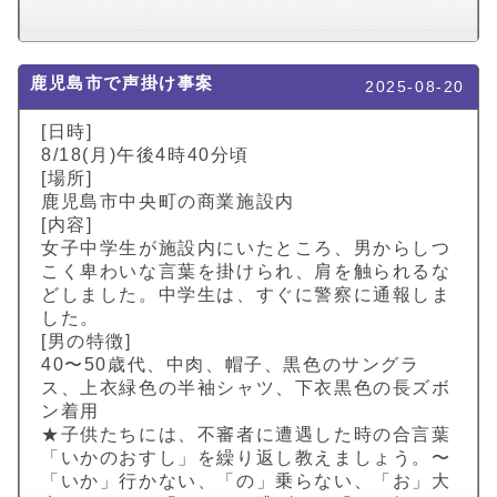
鹿児島市で声掛け事案
2025-08-20
[日時]
8/18(月)午後4時40分頃
[場所]
鹿児島市中央町の商業施設内
[内容]
女子中学生が施設内にいたところ、男からしつ
こく卑わいな言葉を掛けられ、肩を触られるな
どしました。中学生は、すぐに警察に通報しま
した。
[男の特徴]
40〜50歳代、中肉、帽子、黒色のサングラ
ス、上衣緑色の半袖シャツ、下衣黒色の長ズボ
ン着用
★子供たちには、不審者に遭遇した時の合言葉
「いかのおすし」を繰り返し教えましょう。〜
「いか」行かない、「の」乗らない、「お」大