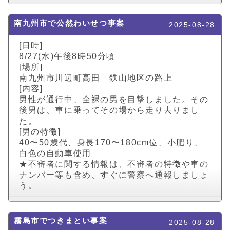
南九州市で公然わいせつ事案
2025-08-28
[日時]
8/27(水)午後8時50分頃
[場所]
南九州市川辺町高田 鉄山地区の路上
[内容]
男性が通行中、全裸の男を目撃しました。その
後男は、車に乗ってその場から走り去りまし
た。
[男の特徴]
40〜50歳代、身長170〜180cm位、小肥り、
白色の自動車使用
★不審者に関する情報は、不審者の特徴や車の
ナンバー等も含め、すぐに警察へ通報しましょ
う。
霧島市でつきまとい事案
2025-08-28