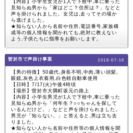
【内容】小学生女児が1人で下校中,車に乗った
見知らぬ男から「家はどこ？住所は？」などと
声を掛けられました。女児は,走ってその場か
ら逃げました。
★知らない人から名前や住所,電話番号,家族構
成等の個人情報を聞かれても,絶対に教えない
よう,子供たちに指導をお願いします。
曽於市で声掛け事案
2018-07-18
【男の特徴】50歳代,身長不明,中肉,薄い頭髪,
眼鏡,灰色上衣着用,白色軽自動車使用
【日時】7/17(火)午後4時頃
【場所】曽於市大隅町坂元の路上
【内容】小学生男児が1人で下校中,車に乗った
見知らぬ男から「何年生？○○ちゃんを探して
いるんだけど。」などと声を掛けられました。
男児が「知らない。」と答えると,男は立ち去
りました。
★知らない人から名前や住所等の個人情報を聞