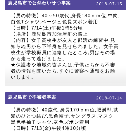
鹿児島市で公然わいせつ事案
2018-07-15
【男の特徴】40～50歳代,身長180ｃｍ位,中肉,
白色Tシャツ,ベージュ色長ズボン着用
【日時】7/14(土)午後1時5分頃
【場所】鹿児島市加治屋町の路上
【内容】女子高校生が友人と部活の練習中,見
知らぬ男から下半身を見せられました。女子高
校生が学校職員に連絡したところ,男はその場
から走って逃げました。
★保護者や地域の皆さんは,子供たちから不審
者の情報を聞いたら,すぐに警察へ通報をお願
いします。
鹿児島市で不審者事案
2018-07-14
【男の特徴】40歳代,身長170ｃｍ位,肥満型,茶
髪のひとつ結び,黒色帽子,サングラス,マスク,
黒色半袖Ｔシャツ,灰色ズボン着用
【日時】7/13(金)午後4時10分頃