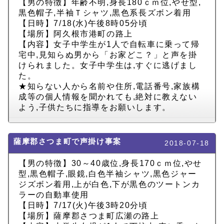
【男の特徴】年齢不明,身長180ｃｍ位,やせ型,
黒色帽子,半袖Ｔシャツ,黒色系長ズボン着用
【日時】7/18(水)午後8時05分頃
【場所】阿久根市港町の路上
【内容】女子中学生が1人で自転車に乗って帰
宅中,見知らぬ男から「お家どこ？」と声を掛
けられました。女子中学生は,すぐに逃げまし
た。
★知らない人から名前や住所,電話番号,家族構
成等の個人情報を聞かれても,絶対に教えない
よう,子供たちに指導をお願いします。
薩摩郡さつま町で声掛け事案
2018-07-18
【男の特徴】30～40歳位,身長170ｃｍ位,やせ
型,黒色帽子,眼鏡,白色半袖シャツ,黒色ジャー
ジズボン着用,上が白色,下が黒色のツートンカ
ラーの自動車使用
【日時】7/17(火)午後3時20分頃
【場所】薩摩郡さつま町広瀬の路上