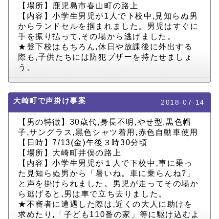
【場所】鹿児島市春山町の路上
【内容】小学生男児が1人で下校中,見知らぬ男
からランドセルを掴まれました。男児はすぐに
手を振り払って,その場から逃げました。
★登下校はもちろん,休日や放課後に外出する
際も,子供たちには防犯ブザーを持たせましょ
う。
大崎町で声掛け事案
2018-07-14
【男の特徴】30歳代,身長不明,やせ型,黒色帽
子,サングラス,黒色シャツ着用,赤色自動車使用
【日時】7/13(金)午後３時30分頃
【場所】大崎町井俣の路上
【内容】小学生男児が１人で下校中,車に乗っ
た見知らぬ男から「暑いね。車に乗らんね?」
と声を掛けられました。男児が走ってその場か
ら逃げると,男は車で立ち去りました。
★不審者に遭遇した際は,近くの大人に助けを
求めたり,「子ども110番の家」等に駆け込むよ