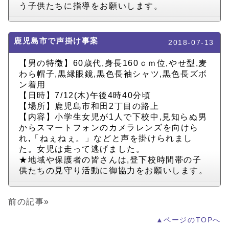
う子供たちに指導をお願いします。
鹿児島市で声掛け事案
2018-07-13
【男の特徴】60歳代,身長160ｃｍ位,やせ型,麦
わら帽子,黒縁眼鏡,黒色長袖シャツ,黒色長ズボ
ン着用
【日時】7/12(木)午後4時40分頃
【場所】鹿児島市和田2丁目の路上
【内容】小学生女児が1人で下校中,見知らぬ男
からスマートフォンのカメラレンズを向けら
れ,「ねぇねぇ。」などと声を掛けられまし
た。女児は走って逃げました。
★地域や保護者の皆さんは,登下校時間帯の子
供たちの見守り活動に御協力をお願いします。
前の記事»
▲ページのTOPへ