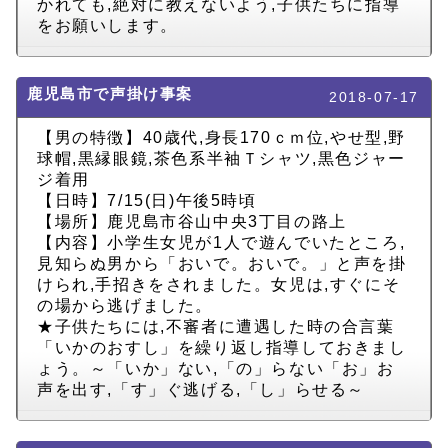
かれても,絶対に教えないよう,子供たちに指導
をお願いします。
鹿児島市で声掛け事案
2018-07-17
【男の特徴】40歳代,身長170ｃｍ位,やせ型,野
球帽,黒縁眼鏡,茶色系半袖Ｔシャツ,黒色ジャー
ジ着用
【日時】7/15(日)午後5時頃
【場所】鹿児島市谷山中央3丁目の路上
【内容】小学生女児が1人で遊んでいたところ,
見知らぬ男から「おいで。おいで。」と声を掛
けられ,手招きをされました。女児は,すぐにそ
の場から逃げました。
★子供たちには,不審者に遭遇した時の合言葉
「いかのおすし」を繰り返し指導しておきまし
ょう。～「いか」ない,「の」らない「お」お
声を出す,「す」ぐ逃げる,「し」らせる～