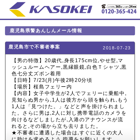
鹿児島県警あんしんメール情報
鹿児島市で不審者事案
2018-07-23
【男の特徴】20歳代,身長175cm位,やせ型,マ
ッシュルームヘアー,黒縁眼鏡,白色Ｔシャツ,黒
色七分丈ズボン着用
【日時】7/23(月)午後2時20分頃
【場所】桜島フェリー内
【内容】女子中学生が2人でフェリーに乗船中,
見知らぬ男から,1人は後方から頭を触られ,もう
1人は「見つけた。」などと声を掛けられまし
た。さらに男は,2人に対し携帯電話のカメラを
向けるなどしましたが,入港のアナウンスが流
れると,その場から立ち去りました。
★不審者に遭遇した場合は,すぐに近くの大人
に助けを求めるよう,指導をお願いします。