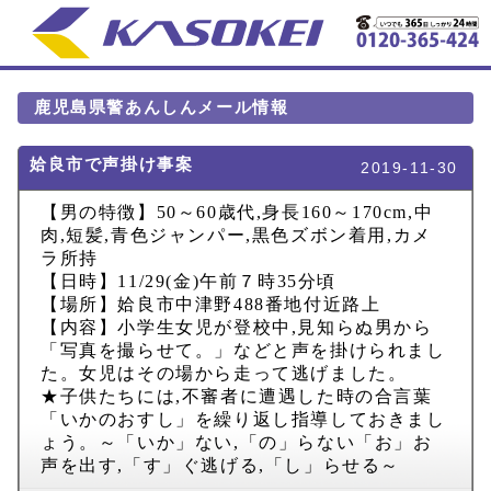
鹿児島県警あんしんメール情報
姶良市で声掛け事案
2019-11-30
【男の特徴】
50
～
60
歳代
,
身長
160
～
170cm,
中
肉
,
短髪
,
青色ジャンパー
,
黒色ズボン着用
,
カメ
ラ所持
【日時】
11/29(
金
)
午前７時
35
分頃
【場所】姶良市中津野
488
番地付近路上
【内容】小学生女児が登校中
,
見知らぬ男から
「写真を撮らせて。」などと声を掛けられまし
た。女児はその場から走って逃げました。
★子供たちには
,
不審者に遭遇した時の合言葉
「いかのおすし」を繰り返し指導しておきまし
ょう。～「いか」ない
,
「の」らない「お」お
声を出す
,
「す」ぐ逃げる
,
「し」らせる～