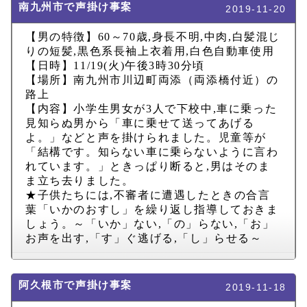
南九州市で声掛け事案
2019-11-20
【男の特徴】
60
～
70
歳
,
身長不明
,
中肉
,
白髪混じ
りの短髪
,
黒色系長袖上衣着用
,
白色自動車使用
【日時】
11/19(
火
)
午後
3
時
30
分頃
【場所】南九州市川辺町両添（両添橋付近）の
路上
【内容】小学生男女が
3
人で下校中
,
車に乗った
見知らぬ男から「車に乗せて送ってあげる
よ。」などと声を掛けられました。児童等が
「結構です。知らない車に乗らないように言わ
れています。」ときっぱり断ると
,
男はそのま
ま立ち去りました。
★子供たちには
,
不審者に遭遇したときの合言
葉「いかのおすし」を繰り返し指導しておきま
しょう。～「いか」ない
,
「の」らない
,
「お」
お声を出す
,
「す」ぐ逃げる
,
「し」らせる～
阿久根市で声掛け事案
2019-11-18