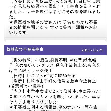
【内容】女子高校生が
1
人で帰宅中
,
自転車に乗
った見知らぬ男から露出した下半身を見せられ
ました。女子高校生はすぐにその場を離れまし
た。
★保護者や地域の皆さんは
,
子供たちから不審
者の情報を聞いたら
,
すぐに警察へ通報をお願
いします。
枕崎市で不審者事案
2019-11-21
【男の特徴】
40
歳位
,
身長不明
,
やせ型
,
緑色帽
子
,
色の薄いサングラス
,
緑色作業着上衣
,
灰色又
は白色軽トラック使用
【日時】
11/21(
木
)
午前７時
50
分頃
【場所】枕崎市山手町の信号交差点付近路上
(
若葉町との境界）
【内容】小学生女児が
2
人で登校中
,
車に乗った
見知らぬ男からカメラを向けられました。車は
そのまま走り去りました。
★不審者に関する情報は
,
車のナンバー等を含