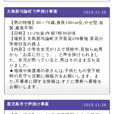
大島郡与論町で声掛け事案
2019-11-29
【男の特徴】
60
～
70
歳
,
身長
160cm
位
,
やせ型
,
短
髪
,
服装不明
【日時】
11/29(
金
)
午前
7
時
30
分頃
【場所】大島郡与論町大字茶花
298
番地 茶花小
学校付近の路上
【内容】小学生女児が
1
人で登校中
,
見知らぬ男
から「お店に行こう。」と声を掛けられまし
た。女児が黙っていると
,
男はそのまま立ち去
りました。
★地域や保護者の皆さんは
,
子供たちの登下校
時の見守り活動に御協力をお願いします。ま
た
,
不審者に関する情報は
,
すぐに警察へ通報を
お願いします。
鹿児島市で声掛け事案
2019-11-28