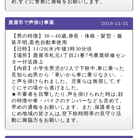
め
,
すぐに警察に通報をお願いします。
鹿屋市で声掛け事案
2019-11-21
【男の特徴】
30
～
40
歳
,
身長・体格・髪型・服
装不明
,
黒色自動車使用
【日時】
11/20(
水
)
午後
3
時
30
分頃
【場所】鹿屋市札元
1
丁目
21
番
7
号農業研修セン
ター付近路上
【内容】小学生男児が
2
人で下校中
,
車に乗った
見知らぬ男から「寒いから車に乗りなさい。」
と声を掛けられました。児童らは無視して
,
す
ぐにその場から逃げました。
★不審者を目撃したり
,
声を掛けられた時は
,
顔
の特徴や車・バイクのナンバーなども含めて
,
早めの通報をお願いします。また
,
保護者をは
じめ地域の皆さんは
,
登下校時間帯の見守り活
動に御協力をお願いします。