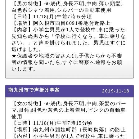
【男の特徴】
60
歳代
,
身長不明
,
中肉
,
薄い頭髪
,
白色系シャツ着用
,
シルバーの自動車使用
【日時】
11/18(
月
)
午前
7
時５分頃
【場所】阿久根市西目
8091
番地付近路上
【内容】小学生男児が
1
人で登校中
,
車に乗った
見知らぬ男から「学校に行くなら、車に乗りな
さい。」と声を掛けられました。男児はすぐに
逃げました。
★保護者や地域の皆さんは
,
子供たちから不審
者の情報を聞いたら
,
すぐに警察へ通報をお願
いします。
南九州市で声掛け事案
2019-11-18
【女の特徴】
60
歳代
,
身長不明
,
中肉
,
茶髪のパー
マ
,
眼鏡
,
紺色か灰色の上着着用
,
ピンクの自動車
使用
【日時】
11/18(
月
)
午前
7
時
15
分頃
【場所】南九州市頴娃町郡（長崎集落）の路上
【内容】小学生男児が
1
人で登校中
,
車に乗った