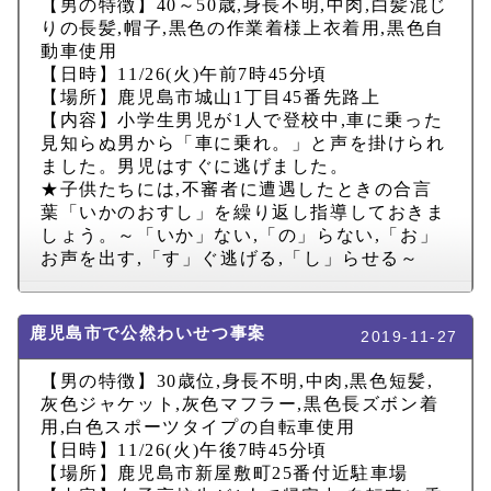
【男の特徴】
40
～
50
歳
,
身長不明
,
中肉
,
白髪混じ
りの長髪
,
帽子
,
黒色の作業着様上衣着用
,
黒色自
動車使用
【日時】
11/26(
火
)
午前
7
時
45
分頃
【場所】鹿児島市城山
1
丁目
45
番先路上
【内容】小学生男児が
1
人で登校中
,
車に乗った
見知らぬ男から「車に乗れ。」と声を掛けられ
ました。男児はすぐに逃げました。
★子供たちには
,
不審者に遭遇したときの合言
葉「いかのおすし」を繰り返し指導しておきま
しょう。～「いか」ない
,
「の」らない
,
「お」
お声を出す
,
「す」ぐ逃げる
,
「し」らせる～
鹿児島市で公然わいせつ事案
2019-11-27
【男の特徴】
30
歳位
,
身長不明
,
中肉
,
黒色短髪
,
灰色ジャケット
,
灰色マフラー
,
黒色長ズボン着
用
,
白色スポーツタイプの自転車使用
【日時】
11/26(
火
)
午後
7
時
45
分頃
【場所】鹿児島市新屋敷町
25
番付近駐車場