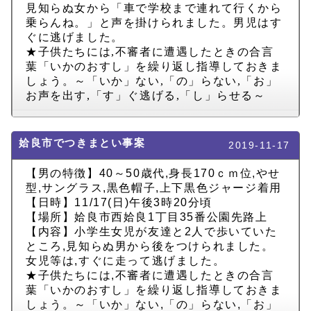
見知らぬ女から「車で学校まで連れて行くから
乗らんね。」と声を掛けられました。男児はす
ぐに逃げました。
★子供たちには
,
不審者に遭遇したときの合言
葉「いかのおすし」を繰り返し指導しておきま
しょう。～「いか」ない
,
「の」らない
,
「お」
お声を出す
,
「す」ぐ逃げる
,
「し」らせる～
姶良市でつきまとい事案
2019-11-17
【男の特徴】40～50歳代,身長170ｃｍ位,やせ
型,サングラス,黒色帽子,上下黒色ジャージ着用
【日時】11/17(日)午後3時20分頃
【場所】姶良市西姶良1丁目35番公園先路上
【内容】小学生女児が友達と2人で歩いていた
ところ,見知らぬ男から後をつけられました。
女児等は,すぐに走って逃げました。
★子供たちには,不審者に遭遇したときの合言
葉「いかのおすし」を繰り返し指導しておきま
しょう。～「いか」ない,「の」らない,「お」