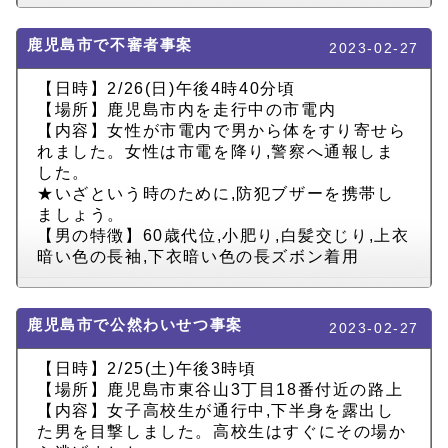
鹿児島市で不審者事案
2023-02-27
【日時】2/26(日)午後4時40分頃
【場所】鹿児島市内を走行中の市電内
【内容】女性が市電内で男から体をすり寄せら
れました。女性は市電を降り,警察へ通報しま
した。
★いざという時のために,防犯ブザーを携帯し
ましょう。
【男の特徴】60歳代位,小肥り,白髪交じり,上衣
暗い色の長袖,下衣暗い色の長ズボン着用
鹿児島市で公然わいせつ事案
2023-02-27
【日時】2/25(土)午後3時頃
【場所】鹿児島市東谷山3丁目18番付近の路上
【内容】女子高校生が通行中,下半身を露出し
た男を目撃しました。高校生はすぐにその場か