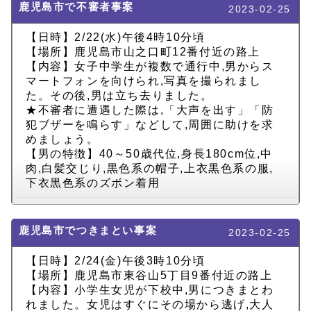
鹿児島市で不審者事案
2023-02-25
【日時】2/22(水)午後4時10分頃
【場所】鹿児島市山之口町12番付近の路上
【内容】女子中学生が複数で通行中,男からス
マートフォンを向けられ,写真を撮られまし
た。その後,男は立ち去りました。
★不審者に遭遇した際は,「大声を出す」「防
犯ブザーを鳴らす」などして,周囲に助けを求
めましょう。
【男の特徴】40～50歳代位,身長180cm位,中
肉,白髪交じり,黒色系の帽子,上衣黒色系の服,
下衣黒色系のズボン着用
鹿児島市でつきまとい事案
2023-02-25
【日時】2/24(金)午後3時10分頃
【場所】鹿児島市東谷山5丁目9番付近の路上
【内容】小学生女児が下校中,男につきまとわ
れました。女児はすぐにその場から逃げ,大人