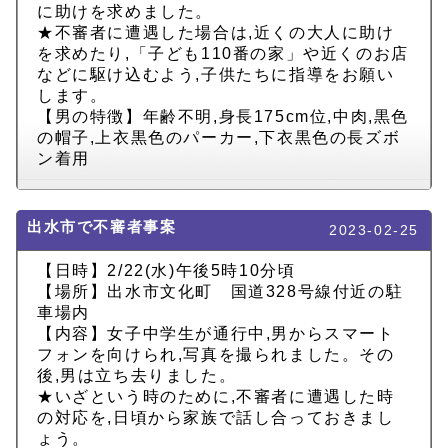
に助けを求めました。
★不審者に遭遇した場合は,近くの大人に助け
を求めたり,「子ども110番の家」や近くのお店
などに駆け込むよう,子供たちに指導をお願い
します。
【男の特徴】年齢不明,身長175cm位,中肉,黒色
の帽子,上衣黒色のパーカー,下衣黒色の長ズボ
ン着用
出水市で不審者事案
2023-02-25
【日時】2/22(水)午後5時10分頃
【場所】出水市文化町 国道328号線付近の駐
車場内
【内容】女子中学生が通行中,男からスマート
フォンを向けられ,写真を撮られました。その
後,男は立ち去りました。
★いざという時のために,不審者に遭遇した時
の対応を,日頃から家族で話し合っておきまし
ょう。