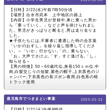
【日時】2/22(水)午前7時50分頃
【場所】出水市武本 上中地区の路上
【内容】小学生男児が登校中,車に乗った男か
ら「乗っていく。」などと声を掛けられまし
た。男児がきっぱりと断ると,男は走り去りま
した。
★子供たちには,不審者に遭遇した時の合言葉
「いかのおすし」を繰り返し指導してくださ
い。～「いか」行かない,「の」乗らない,
「お」大声でさけぶ,「す」すぐ逃げる,「し」
知らせる～
【男の特徴】50～60歳代位,身長150ｃｍ位,中
肉,白髪交じりの短髪,紫色の帽子,上衣黒色のジ
ャンパー,下衣黒色の長ズボン着用,白色系の軽
トラック使用
鹿児島市でつきまとい事案
2023-02-22
【日時】2/21(火)午後9時頃