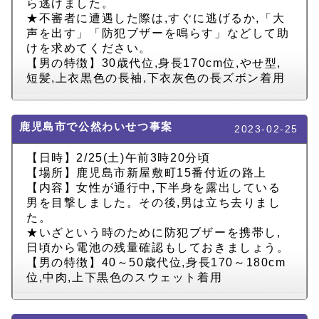
ら逃げました。
★不審者に遭遇した際は,すぐに逃げるか,「大
声を出す」「防犯ブザーを鳴らす」などして助
けを求めてください。
【男の特徴】30歳代位,身長170cm位,やせ型,
短髪,上衣黒色の長袖,下衣灰色の長ズボン着用
鹿児島市で公然わいせつ事案
2023-02-25
【日時】2/25(土)午前3時20分頃
【場所】鹿児島市新屋敷町15番付近の路上
【内容】女性が通行中,下半身を露出している
男を目撃しました。その後,男は立ち去りまし
た。
★いざという時のために防犯ブザーを携帯し,
日頃から電池の残量確認もしておきましょう。
【男の特徴】40～50歳代位,身長170～180cm
位,中肉,上下黒色のスウェット着用