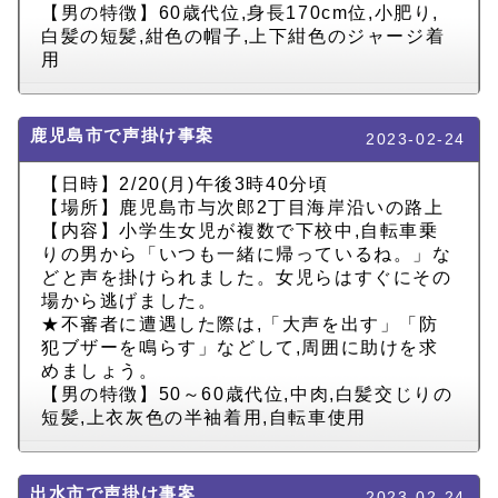
【男の特徴】60歳代位,身長170cm位,小肥り,
白髪の短髪,紺色の帽子,上下紺色のジャージ着
用
鹿児島市で声掛け事案
2023-02-24
【日時】2/20(月)午後3時40分頃
【場所】鹿児島市与次郎2丁目海岸沿いの路上
【内容】小学生女児が複数で下校中,自転車乗
りの男から「いつも一緒に帰っているね。」な
どと声を掛けられました。女児らはすぐにその
場から逃げました。
★不審者に遭遇した際は,「大声を出す」「防
犯ブザーを鳴らす」などして,周囲に助けを求
めましょう。
【男の特徴】50～60歳代位,中肉,白髪交じりの
短髪,上衣灰色の半袖着用,自転車使用
出水市で声掛け事案
2023-02-24