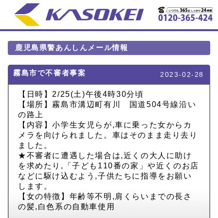
鹿児島県警あんしんメール情報
霧島市で不審者事案
2023-02-28
【日時】2/25(土)午後4時30分頃
【場所】霧島市溝辺町有川 国道504号線沿い
の路上
【内容】小学生女児らが,車に乗った女からカ
メラを向けられました。車はそのまま走り去り
ました。
★不審者に遭遇した場合は,近くの大人に助け
を求めたり,「子ども110番の家」や近くのお店
などに駆け込むよう,子供たちに指導をお願い
します。
【女の特徴】年齢等不明,肩くらいまでの長さ
の髪,白色系の自動車使用