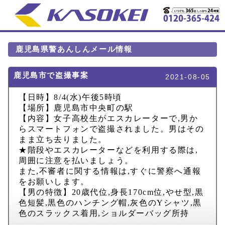
鹿児島県警あんしんメール情報
鹿児島市で盗撮事案
2021-08-05
【日時】
8/4(
水
)
午後
5
時頃
【場所】鹿児島市中央町の駅
【内容】女子高校生がエスカレーターで
,
男か
らスマートフォンで盗撮されました。男はその
まま立ち去りました。
★階段やエスカレーターなどを利用する際は
,
周囲に注意を払いましょう。
また
,
不審者に関する情報は
,
すぐに警察へ通報
をお願いします。
【男の特徴】
20
歳代位
,
身長
170cm
位
,
やせ型
,
黒
色短髪
,
黒色のハンチング帽
,
灰色の
Y
シャツ
,
黒
色のスラックス着用
,
ショルダーバッグ所持