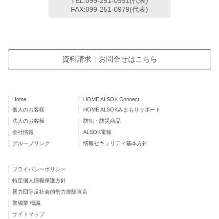
TEL:099-251-0991(代表)
FAX:099-251-0979(代表)
資料請求｜お問合せはこちら
Home
HOME ALSOK Connect
個人のお客様
HOME ALSOKみまもりサポート
法人のお客様
防犯・防災商品
会社情報
ALSOK電報
グループリンク
情報セキュリティ基本方針
プライバシーポリシー
特定個人情報保護方針
暴力団等反社会的勢力排除宣言
警備業 標識
サイトマップ