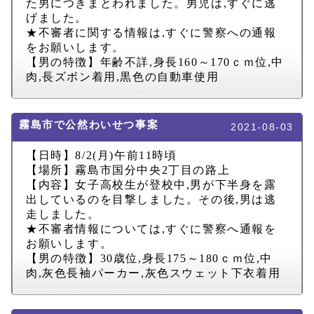
た男につきまとわれました。男児は
,
すぐに逃
げました。
★不審者に関する情報は
,
すぐに警察への通報
をお願いします。
【男の特徴】年齢不詳
,
身長
160
～
170
ｃｍ位
,
中
肉
,
長ズボン着用
,
黒色の自動車使用
霧島市で公然わいせつ事案
2021-08-03
【日時】
8/2(
月
)
午前
11
時頃
【場所】霧島市国分中央
2
丁目の路上
【内容】女子高校生が登校中
,
男が下半身を露
出しているのを目撃しました。その後
,
男は逃
走しました。
★不審者情報については
,
すぐに警察へ通報を
お願いします。
【男の特徴】
30
歳位
,
身長
175
～
180
ｃｍ位
,
中
肉
,
灰色長袖パーカー
,
灰色スウェット下衣着用