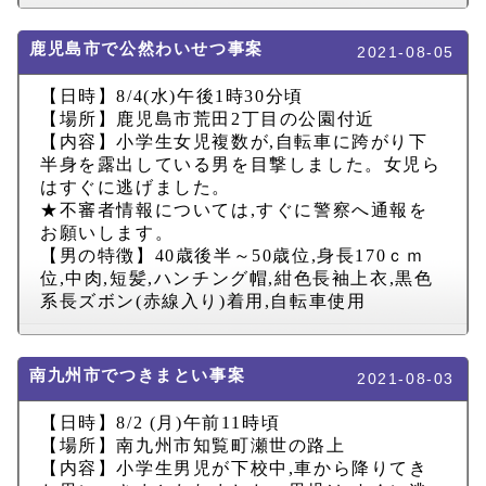
鹿児島市で公然わいせつ事案
2021-08-05
【日時】
8/4(
水
)
午後
1
時
30
分頃
【場所】鹿児島市荒田
2
丁目の公園付近
【内容】小学生女児複数が
,
自転車に跨がり下
半身を露出している男を目撃しました。女児ら
はすぐに逃げました。
★不審者情報については
,
すぐに警察へ通報を
お願いします。
【男の特徴】
40
歳後半～
50
歳位
,
身長
170
ｃｍ
位
,
中肉
,
短髪
,
ハンチング帽
,
紺色長袖上衣
,
黒色
系長ズボン
(
赤線入り
)
着用
,
自転車使用
南九州市でつきまとい事案
2021-08-03
【日時】
8/2 (
月
)
午前
11
時頃
【場所】南九州市知覧町瀬世の路上
【内容】小学生男児が下校中
,
車から降りてき