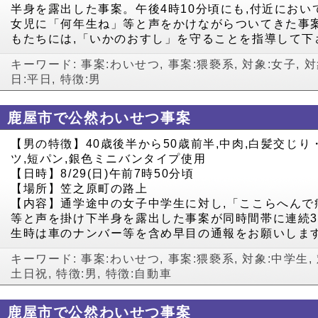
半身を露出した事案。午後4時10分頃にも,付近にお
女児に「何年生ね」等と声をかけながらついてきた事
もたちには,「いかのおすし」を守ることを指導して下
キーワード:
事案:わいせつ
,
事案:猥褻系
,
対象:女子
,
対
日:平日
,
特徴:男
鹿屋市で公然わいせつ事案
【男の特徴】40歳後半から50歳前半,中肉,白髪交じり
ツ,短パン,銀色ミニバンタイプ使用
【日時】8/29(日)午前7時50分頃
【場所】笠之原町の路上
【内容】通学途中の女子中学生に対し,「ここらへんで
等と声を掛け下半身を露出した事案が同時間帯に連続
生時は車のナンバー等を含め早目の通報をお願いしま
キーワード:
事案:わいせつ
,
事案:猥褻系
,
対象:中学生
,
土日祝
,
特徴:男
,
特徴:自動車
鹿屋市で公然わいせつ事案