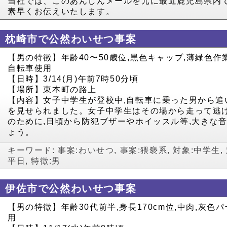
当社では、このあんしんメールを元に最近鹿児島県内
素早くお伝えいたします。
枕崎市で公然わいせつ事案
【男の特徴】年齢40〜50歳位,黒色キャップ,薄緑色作
自転車使用
【日時】3/14(月)午前7時50分頃
【場所】東本町の路上
【内容】女子中学生が登校中,自転車に乗った男から追
を見せられました。女子中学生はその場から走って逃
のために,日頃から防犯ブザーやホイッスル等,大きな
ょう。
キーワード:
事案:わいせつ
,
事案:猥褻系
,
対象:中学生
,
平日
,
特徴:男
伊佐市で公然わいせつ事案
【男の特徴】年齢30代前半,身長170cm位,中肉,灰
用