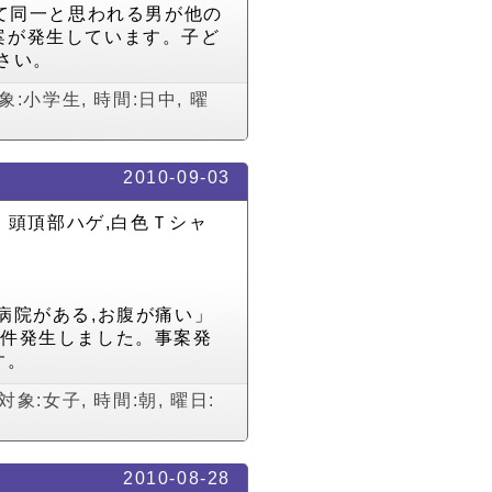
いて同一と思われる男が他の
案が発生しています。子ど
さい。
象:小学生
,
時間:日中
,
曜
2010-09-03
・頭頂部ハゲ,白色Ｔシャ
病院がある,お腹が痛い」
3件発生しました。事案発
す。
対象:女子
,
時間:朝
,
曜日:
2010-08-28