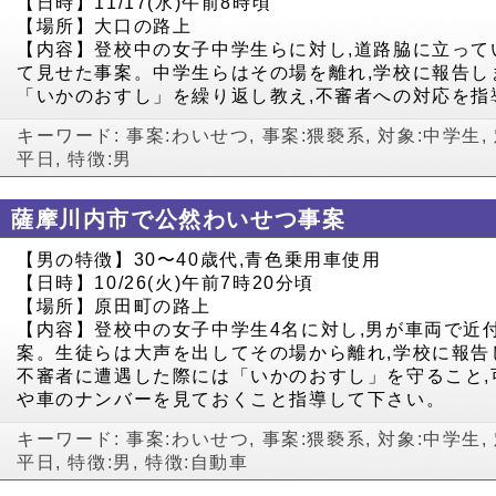
【日時】11/17(水)午前8時頃
【場所】大口の路上
【内容】登校中の女子中学生らに対し,道路脇に立って
て見せた事案。中学生らはその場を離れ,学校に報告し
「いかのおすし」を繰り返し教え,不審者への対応を指
キーワード:
事案:わいせつ
,
事案:猥褻系
,
対象:中学生
,
平日
,
特徴:男
薩摩川内市で公然わいせつ事案
【男の特徴】30〜40歳代,青色乗用車使用
【日時】10/26(火)午前7時20分頃
【場所】原田町の路上
【内容】登校中の女子中学生4名に対し,男が車両で近
案。生徒らは大声を出してその場から離れ,学校に報告
不審者に遭遇した際には「いかのおすし」を守ること,
や車のナンバーを見ておくこと指導して下さい。
キーワード:
事案:わいせつ
,
事案:猥褻系
,
対象:中学生
,
平日
,
特徴:男
,
特徴:自動車