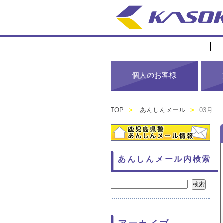
個人のお客様
TOP
>
あんしんメール
>
03月
あんしんメール内検索