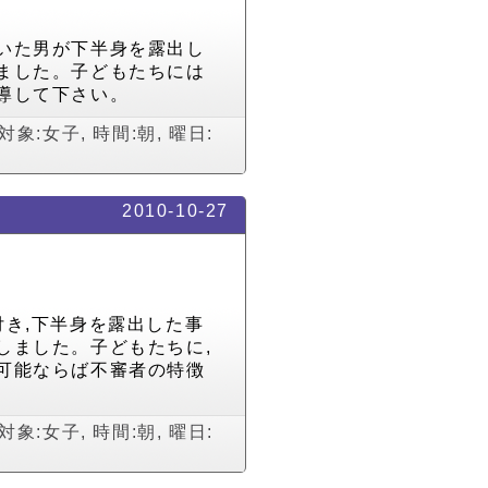
いた男が下半身を露出し
ました。子どもたちには
導して下さい。
対象:女子
,
時間:朝
,
曜日:
2010-10-27
付き,下半身を露出した事
しました。子どもたちに,
可能ならば不審者の特徴
対象:女子
,
時間:朝
,
曜日: