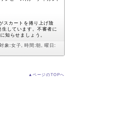
がスカートを捲り上げ陰
発生しています。不審者に
察に知らせましょう。
対象:女子
,
時間:朝
,
曜日:
▲ページのTOPへ