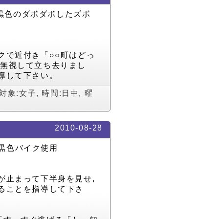
,黒色のダボダボしたズボ
クで近付き「○○町はどっ
は無視して立ち去りまし
導して下さい。
対象:女子
,
時間:日中
,
曜
2010-08-28
,黒色バイク使用
が止まって下半身を見せ,
ることを指導して下さ