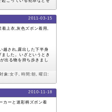
で起こっている犯罪などを
2011-03-15
業着上衣,灰色ズボン着用,
い越され,露出した下半身
げました。いざというとき
音が出る物を持ち歩きまし
対象:女子
,
時間:朝
,
曜日:
2010-11-18
色パーカーと迷彩柄ズボン着