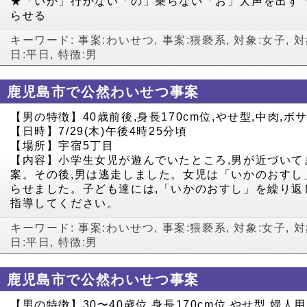
★「いか」行かない「の」乗らない「お」大声を出す
らせる
キーワード:
事案:わいせつ
,
事案:猥褻系
,
対象:女子
,
対
日:平日
,
特徴:男
鹿児島市で公然わいせつ事案
【男の特徴】40歳前後,身長170cm位,やせ型,中肉,
【日時】7/29(木)午後4時25分頃
【場所】宇宿5丁目
【内容】小学生女児が遊んでいたところ,男が近づいて
案。その後,男は逃走しました。女児は「いかのおすし
らせました。子ども達には,「いかのおすし」を繰り返
指導してください。
キーワード:
事案:わいせつ
,
事案:猥褻系
,
対象:女子
,
対
日:平日
,
特徴:男
鹿児島市で公然わいせつ事案
【男の特徴】30〜40歳位,身長170cm位,やせ型,婦人