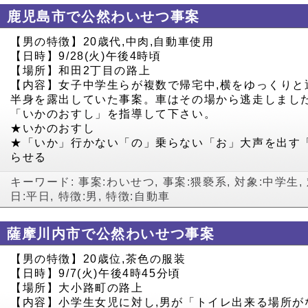
鹿児島市で公然わいせつ事案
【男の特徴】20歳代,中肉,自動車使用
【日時】9/28(火)午後4時頃
【場所】和田2丁目の路上
【内容】女子中学生らが複数で帰宅中,横をゆっくりと
半身を露出していた事案。車はその場から逃走しまし
「いかのおすし」を指導して下さい。
★いかのおすし
★「いか」行かない「の」乗らない「お」大声を出す
らせる
キーワード:
事案:わいせつ
,
事案:猥褻系
,
対象:中学生
,
日:平日
,
特徴:男
,
特徴:自動車
薩摩川内市で公然わいせつ事案
【男の特徴】20歳位,茶色の服装
【日時】9/7(火)午後4時45分頃
【場所】大小路町の路上
【内容】小学生女児に対し,男が「トイレ出来る場所が