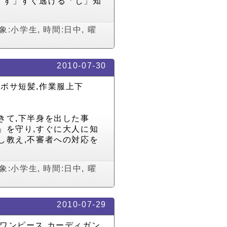
「す」すぐ逃げる「し」知
象:小学生
,
時間:日中
,
曜
2010-07-30
ボサボサ短髪,作業服上下
きて,下半身を出した事
」を守り,すぐに大人に知
し教え,不審者への対応を
象:小学生
,
時間:日中
,
曜
2010-07-29
用ワンピース,カーディガン,