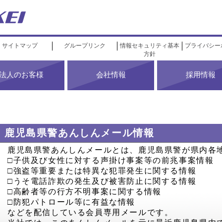
サイトマップ
グループリンク
情報セキュリティ基本
プライバシー
方針
法人のお客様
会社情報
採用情報
鹿児島県警あんしんメール情報
鹿児島県警あんしんメールとは、鹿児島県警が県内各
□子供及び女性に対する声掛け事案等の前兆事案情報
□強盗等重要または特異な犯罪発生に関する情報
□うそ電話詐欺の発生及び被害防止に関する情報
□高齢者等の行方不明事案に関する情報
□防犯パトロール等に有益な情報
などを配信している会員専用メールです。