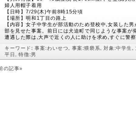
婦人用帽子着用
【日時】7/29(木)午前8時15分頃
【場所】明和1丁目の路上
【内容】女子中学生が部活動のため登校中,女装した男
部を見せた事案。前日には犬迫町で同じような事案が
遭遇した際は,大声で近くの人に助けを求め,すぐに警
キーワード:
事案:わいせつ
,
事案:猥褻系
,
対象:中学生
,
平日
,
特徴:男
前の記事»