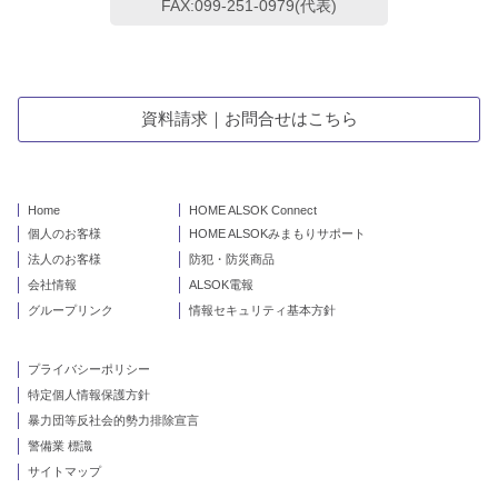
FAX:099-251-0979(代表)
資料請求｜お問合せはこちら
Home
HOME ALSOK Connect
個人のお客様
HOME ALSOKみまもりサポート
法人のお客様
防犯・防災商品
会社情報
ALSOK電報
グループリンク
情報セキュリティ基本方針
プライバシーポリシー
特定個人情報保護方針
暴力団等反社会的勢力排除宣言
警備業 標識
サイトマップ