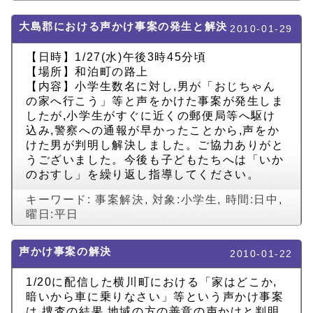
大島郡における声かけ事案の発生と解決
2010-01-29
【日時】1/27(水)午後3時45分頃
【場所】和泊町の路上
【内容】小学生数名に対し,男が「おじちゃん
の家へ行こう」等と声をかけた事案が発生しま
したが,小学生がすぐに近くの郵便局等へ駆け
込み,警察への通報が早かったことから,声をか
けた男が判明し解決しました。ご協力ありがと
うございました。今後も子どもたちへは「いか
のおすし」を繰り返し指導してください。
キーワード:
事案解決
,
対象:小学生
,
時間:日中
,
曜日:平日
声かけ事案の解決
2010-01-22
1/20に配信した横川町における「家はどこか,
暗いから車に乗りなさい」等という声かけ事案
は,捜査の結果,地域の方の善意の声かけと判明