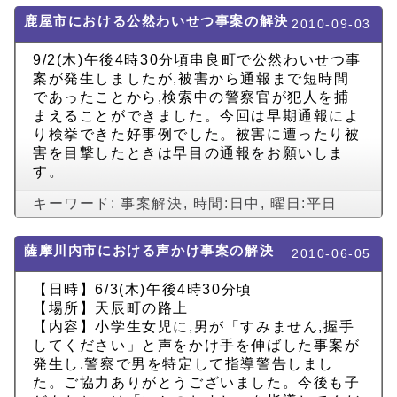
鹿屋市における公然わいせつ事案の解決
2010-09-03
9/2(木)午後4時30分頃串良町で公然わいせつ事
案が発生しましたが,被害から通報まで短時間
であったことから,検索中の警察官が犯人を捕
まえることができました。今回は早期通報によ
り検挙できた好事例でした。被害に遭ったり被
害を目撃したときは早目の通報をお願いしま
す。
キーワード:
事案解決
,
時間:日中
,
曜日:平日
薩摩川内市における声かけ事案の解決
2010-06-05
【日時】6/3(木)午後4時30分頃
【場所】天辰町の路上
【内容】小学生女児に,男が「すみません,握手
してください」と声をかけ手を伸ばした事案が
発生し,警察で男を特定して指導警告しまし
た。ご協力ありがとうございました。今後も子