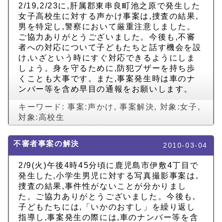
2/19,2/23に,肝属郡東串良町池之原で発生した
女子高校生に対する声かけ事案は,捜査の結果,
男を特定し,警察において厳重注意しました。
ご協力ありがとうございました。今後も,不審
者への対応について子どもたちと話す機会を設
け,いざという時にすぐ対応できるようにしま
しょう。身を守るために,防犯ブザーを持ち歩
くことも大事です。また,事案発生時は車のナ
ンバー等を含め早目の通報をお願いします。
キーワード:
事案:声かけ
,
事案解決
,
対象:女子
,
対象:高校生
不審者事案の解決
2010-03-04
2/9(火)午後4時45分頃に鹿児島市伊敷4丁目で
発生した,小学生男児に対する写真撮影事案は,
捜査の結果,事件性がないことが分かりまし
た。ご協力ありがとうございました。今後も,
子どもたちには,「いかのおすし」を繰り返し
指導し,事案発生の際には,車のナンバー等を含