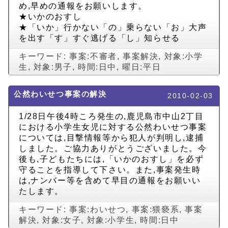
め,早めの通報をお願いします。
★いかのおすし
★「いか」行かない「の」乗らない「お」大声
を出す「す」すぐ逃げる「し」知らせる
キーワード:
事案:不審者
,
事案解決
,
対象:小学
生
,
対象:男子
,
時間:日中
,
曜日:平日
公然わいせつ事案の解決
2010-02-03
1/28日午後4時ころ発生の,鹿児島市中山2丁目
における小学生女児に対する公然わいせつ事案
については,目撃情報等から犯人が判明し,逮捕
しました。ご協力ありがとうございました。今
後も,子どもたちには,「いかのおすし」を必ず
守ることを指導して下さい。また,事案発生時
は,ナンバー等を含めて早目の通報をお願いい
たします。
キーワード:
事案:わいせつ
,
事案:猥褻系
,
事案
解決
,
対象:女子
,
対象:小学生
,
時間:日中