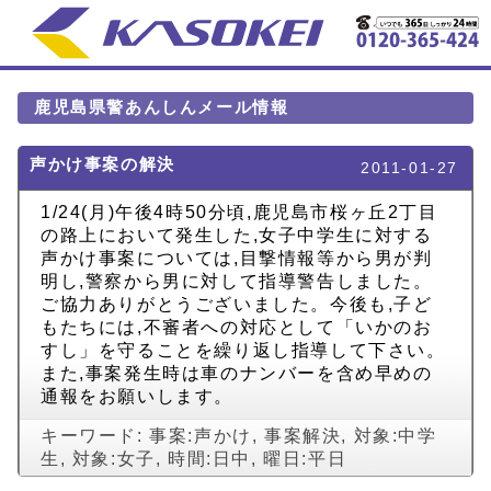
鹿児島県警あんしんメール情報
声かけ事案の解決
2011-01-27
1/24(月)午後4時50分頃,鹿児島市桜ヶ丘2丁目
の路上において発生した,女子中学生に対する
声かけ事案については,目撃情報等から男が判
明し,警察から男に対して指導警告しました。
ご協力ありがとうございました。今後も,子ど
もたちには,不審者への対応として「いかのお
すし」を守ることを繰り返し指導して下さい。
また,事案発生時は車のナンバーを含め早めの
通報をお願いします。
キーワード:
事案:声かけ
,
事案解決
,
対象:中学
生
,
対象:女子
,
時間:日中
,
曜日:平日