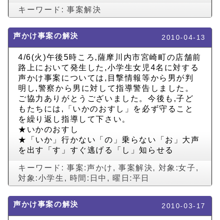
キーワード:
事案解決
声かけ事案の解決
2010-04-13
4/6(火)午後5時ころ,薩摩川内市宮崎町の店舗前
路上において発生した,小学生女児4名に対する
声かけ事案については,目撃情報等から男が判
明し,警察から男に対して指導警告しました。
ご協力ありがとうございました。今後も,子ど
もたちには,「いかのおすし」を必ず守ること
を繰り返し指導して下さい。
★いかのおすし
★「いか」行かない「の」乗らない「お」大声
を出す「す」すぐ逃げる「し」知らせる
キーワード:
事案:声かけ
,
事案解決
,
対象:女子
,
対象:小学生
,
時間:日中
,
曜日:平日
声かけ事案の解決
2010-03-17