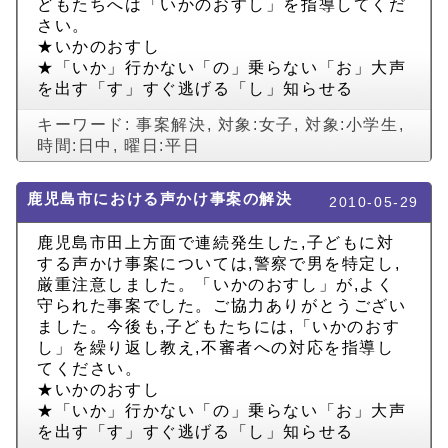
どもたちへは「いかのおすし」を指導してくだ
さい。
★いかのおすし
★「いか」行かない「の」乗らない「お」大声
を出す「す」すぐ逃げる「し」知らせる
キーワード:
事案解決
,
対象:女子
,
対象:小学生
,
時間:日中
,
曜日:平日
鹿児島市における声かけ事案の解決
2010-05-29
鹿児島市田上方面で連続発生した,子どもに対
する声かけ事案については,警察で男を特定し,
厳重注意しました。「いかのおすし」が,よく
守られた事案でした。ご協力ありがとうござい
ました。今後も,子どもたちには,「いかのおす
し」を繰り返し教え,不審者への対応を指導し
てください。
★いかのおすし
★「いか」行かない「の」乗らない「お」大声
を出す「す」すぐ逃げる「し」知らせる