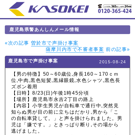
鹿児島県警あんしんメール情報
«次の記事
曽於市で声掛け事案
薩摩川内市で不審者事案
前の記事»
鹿児島市で声掛け事案
2015-08-24
【男の特徴】50～60歳位,身長160～170ｃｍ
位,中肉,黒色短髪,黒縁眼鏡,水色シャツ,黒色長
ズボン着用
【日時】8/23(日)午後1時45分頃
【場所】鹿児島市永吉2丁目の路上
【内容】小学生男児が自転車で通行中,突然見
知らぬ男が目の前に立ちはだかり,男から「こ
の自転車貸して。」と声を掛けられました。男
児は「嫌です。」ときっぱり断り,その場から
逃げました。