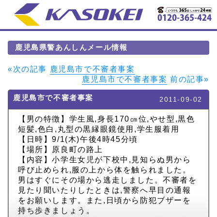
鹿児島県警あんしんメール情報
«次の記事
鹿児島市で不審者事案
鹿児島市で不審者事案
前の記事»
鹿児島市で不審者事案
2011-09-02
【男の特徴】学生風,身長170㎝位,やせ型,黒色
短髪,色白,丸型の黒縁眼鏡使用,学生服着用
【日時】9/1(木)午後4時45分頃
【場所】原良町の路上
【内容】小学生女児が下校中,見知らぬ男から
呼び止められ,服の上から体を触られました。
男はすぐにその場から逃走しました。不審者を
見たり聞いたりしたときは,警察へ早目の通報
をお願いします。また,日頃から防犯ブザーを
持ち歩きましょう。