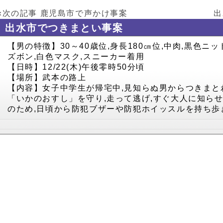
«次の記事
鹿児島市で声かけ事案
出
出水市でつきまとい事案
【男の特徴】30～40歳位,身長180㎝位,中肉,黒色ニ
ズボン,白色マスク,スニーカー着用
【日時】12/22(木)午後零時50分頃
【場所】武本の路上
【内容】女子中学生が帰宅中,見知らぬ男からつきまと
「いかのおすし」を守り,走って逃げ,すぐ大人に知ら
のため,日頃から防犯ブザーや防犯ホイッスルを持ち歩