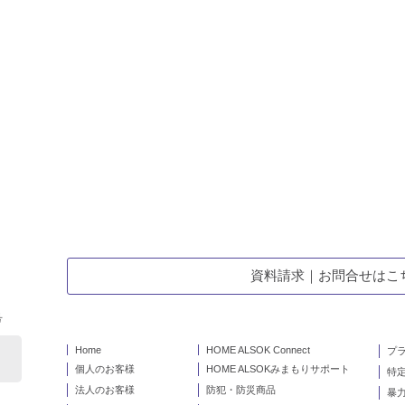
資料請求｜お問合せはこ
号
Home
HOME ALSOK Connect
プ
個人のお客様
HOME ALSOKみまもりサポート
特
法人のお客様
防犯・防災商品
暴