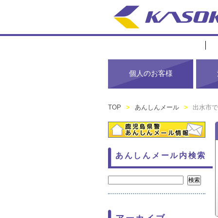
個人のお客様
TOP
>
あんしんメール
>
出水市で
あんしんメール内検索