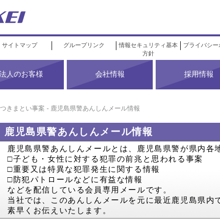
サイトマップ
グループリンク
情報セキュリティ基本
プライバシー
方針
法人のお客様
会社情報
採用情報
つきまとい事案 - 鹿児島県警あんしんメール情報
鹿児島県警あんしんメール情報
鹿児島県警あんしんメールとは、鹿児島県警が県内各
□子ども・女性に対する犯罪の前兆と思われる事案
□重要又は特異な犯罪発生に関する情報
□防犯パトロールなどに有益な情報
などを配信している会員専用メールです。
当社では、このあんしんメールを元に最近鹿児島県内
素早くお伝えいたします。