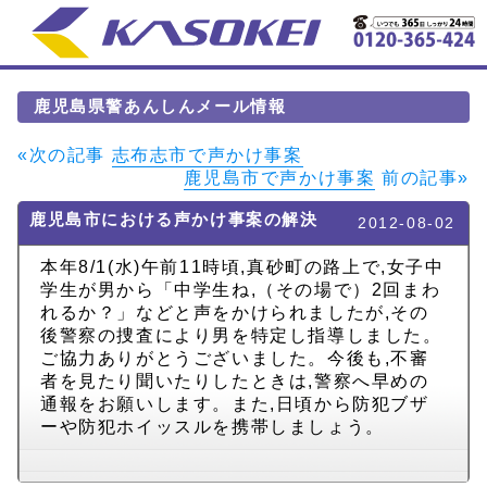
鹿児島県警あんしんメール情報
«次の記事
志布志市で声かけ事案
鹿児島市で声かけ事案
前の記事»
鹿児島市における声かけ事案の解決
2012-08-02
本年8/1(水)午前11時頃,真砂町の路上で,女子中
学生が男から「中学生ね,（その場で）2回まわ
れるか？」などと声をかけられましたが,その
後警察の捜査により男を特定し指導しました。
ご協力ありがとうございました。今後も,不審
者を見たり聞いたりしたときは,警察へ早めの
通報をお願いします。また,日頃から防犯ブザ
ーや防犯ホイッスルを携帯しましょう。