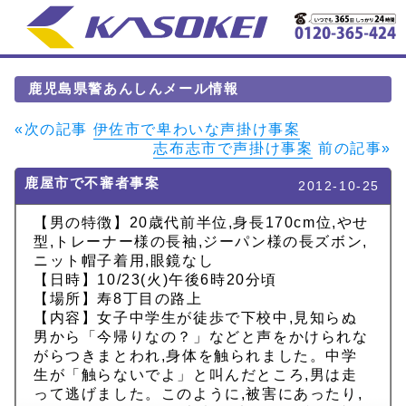
鹿児島県警あんしんメール情報
«次の記事
伊佐市で卑わいな声掛け事案
志布志市で声掛け事案
前の記事»
鹿屋市で不審者事案
2012-10-25
【男の特徴】20歳代前半位,身長170cm位,やせ
型,トレーナー様の長袖,ジーパン様の長ズボン,
ニット帽子着用,眼鏡なし
【日時】10/23(火)午後6時20分頃
【場所】寿8丁目の路上
【内容】女子中学生が徒歩で下校中,見知らぬ
男から「今帰りなの？」などと声をかけられな
がらつきまとわれ,身体を触られました。中学
生が「触らないでよ」と叫んだところ,男は走
って逃げました。このように,被害にあったり,