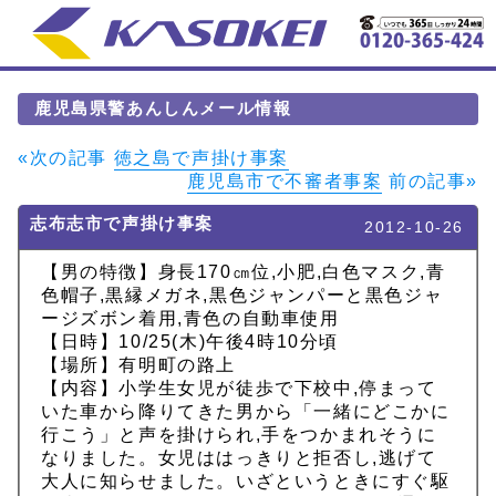
鹿児島県警あんしんメール情報
«次の記事
徳之島で声掛け事案
鹿児島市で不審者事案
前の記事»
志布志市で声掛け事案
2012-10-26
【男の特徴】身長170㎝位,小肥,白色マスク,青
色帽子,黒縁メガネ,黒色ジャンパーと黒色ジャ
ージズボン着用,青色の自動車使用
【日時】10/25(木)午後4時10分頃
【場所】有明町の路上
【内容】小学生女児が徒歩で下校中,停まって
いた車から降りてきた男から「一緒にどこかに
行こう」と声を掛けられ,手をつかまれそうに
なりました。女児ははっきりと拒否し,逃げて
大人に知らせました。いざというときにすぐ駆