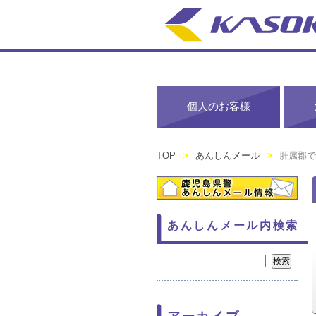
個人のお客様
TOP
>
あんしんメール
>
肝属郡で
あんしんメール内検索