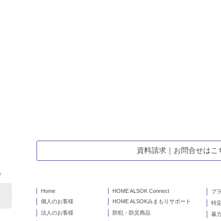
資料請求｜お問合せはこ
号
Home
HOME ALSOK Connect
プ
個人のお客様
HOME ALSOKみまもりサポート
特
法人のお客様
防犯・防災商品
暴