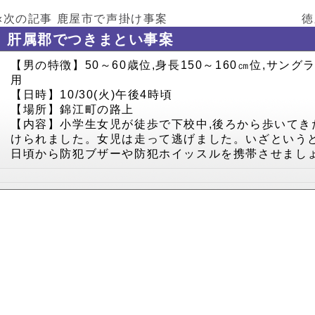
«次の記事
鹿屋市で声掛け事案
徳
肝属郡でつきまとい事案
【男の特徴】50～60歳位,身長150～160㎝位,サン
用
【日時】10/30(火)午後4時頃
【場所】錦江町の路上
【内容】小学生女児が徒歩で下校中,後ろから歩いてき
けられました。女児は走って逃げました。いざというと
日頃から防犯ブザーや防犯ホイッスルを携帯させまし