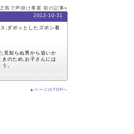
之島で声掛け事案
前の記事»
2012-10-31
グラス,ダボッとしたズボン着
た見知らぬ男から追いか
きのため,お子さんには
ょう。
▲ページのTOPへ