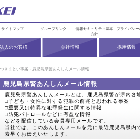
サイトマップ
グループリンク
情報セキュリティ基本
プライバシー
方針
法人のお客様
会社情報
採用情報
つきまとい事案 - 鹿児島県警あんしんメール情報
鹿児島県警あんしんメール情報
鹿児島県警あんしんメールとは、鹿児島県警が県内各
□子ども・女性に対する犯罪の前兆と思われる事案
□重要又は特異な犯罪発生に関する情報
□防犯パトロールなどに有益な情報
などを配信している会員専用メールです。
当社では、このあんしんメールを元に最近鹿児島県内
素早くお伝えいたします。