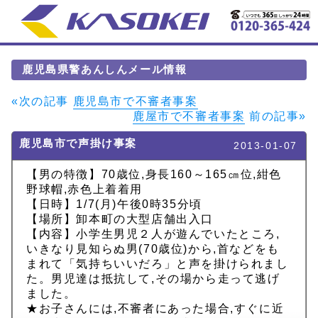
鹿児島県警あんしんメール情報
«次の記事
鹿児島市で不審者事案
鹿屋市で不審者事案
前の記事»
鹿児島市で声掛け事案
2013-01-07
【男の特徴】70歳位,身長160～165㎝位,紺色
野球帽,赤色上着着用
【日時】1/7(月)午後0時35分頃
【場所】卸本町の大型店舗出入口
【内容】小学生男児２人が遊んでいたところ,
いきなり見知らぬ男(70歳位)から,首などをも
まれて「気持ちいいだろ」と声を掛けられまし
た。男児達は抵抗して,その場から走って逃げ
ました。
★お子さんには,不審者にあった場合,すぐに近