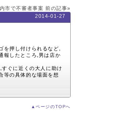
内市で不審者事案
前の記事»
2014-01-27
ゴを押し付けられるなど,
通報したところ,男は店か
,すぐに近くの大人に助け
合等の具体的な場面を想
▲ページのTOPへ