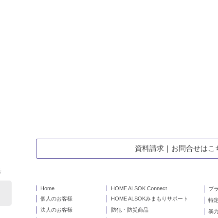
資料請求｜お問合せはこ
号
Home
HOME ALSOK Connect
プ
個人のお客様
HOME ALSOKみまもりサポート
特
法人のお客様
防犯・防災商品
暴