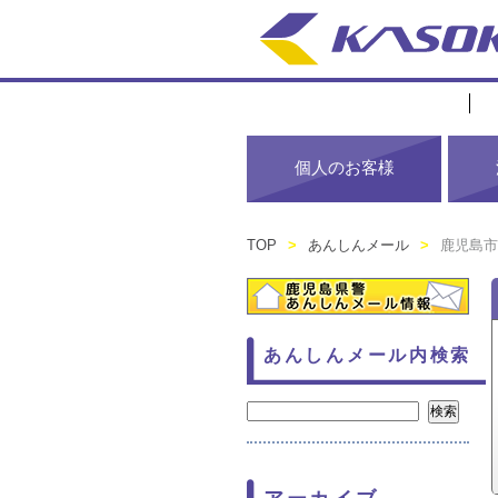
個人のお客様
TOP
>
あんしんメール
>
鹿児島市
あんしんメール内検索