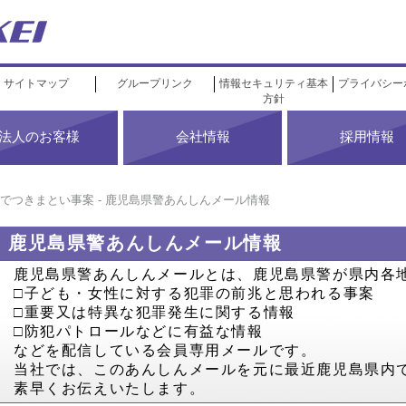
サイトマップ
グループリンク
情報セキュリティ基本
プライバシー
方針
法人のお客様
会社情報
採用情報
でつきまとい事案 - 鹿児島県警あんしんメール情報
鹿児島県警あんしんメール情報
鹿児島県警あんしんメールとは、鹿児島県警が県内各
□子ども・女性に対する犯罪の前兆と思われる事案
□重要又は特異な犯罪発生に関する情報
□防犯パトロールなどに有益な情報
などを配信している会員専用メールです。
当社では、このあんしんメールを元に最近鹿児島県内
素早くお伝えいたします。