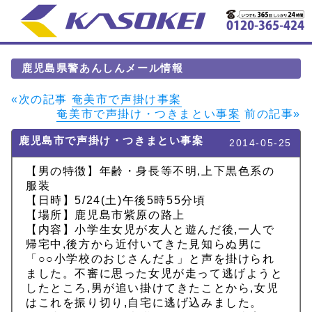
鹿児島県警あんしんメール情報
«次の記事
奄美市で声掛け事案
奄美市で声掛け・つきまとい事案
前の記事»
鹿児島市で声掛け・つきまとい事案
2014-05-25
【男の特徴】年齢・身長等不明,上下黒色系の
服装
【日時】5/24(土)午後5時55分頃
【場所】鹿児島市紫原の路上
【内容】小学生女児が友人と遊んだ後,一人で
帰宅中,後方から近付いてきた見知らぬ男に
「○○小学校のおじさんだよ」と声を掛けられ
ました。不審に思った女児が走って逃げようと
したところ,男が追い掛けてきたことから,女児
はこれを振り切り,自宅に逃げ込みました。