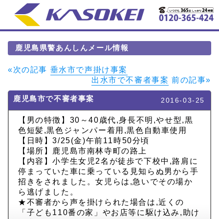
鹿児島県警あんしんメール情報
«次の記事
垂水市で声掛け事案
出水市で不審者事案
前の記事»
鹿児島市で不審者事案
2016-03-25
【男の特徴】30～40歳代,身長不明,やせ型,黒
色短髪,黒色ジャンパー着用,黒色自動車使用
【日時】3/25(金)午前11時50分頃
【場所】鹿児島市南林寺町の路上
【内容】小学生女児2名が徒歩で下校中,路肩に
停まっていた車に乗っている見知らぬ男から手
招きをされました。女児らは,急いでその場か
ら逃げました。
★不審者から声を掛けられた場合は,近くの
「子ども110番の家」やお店等に駆け込み,助け