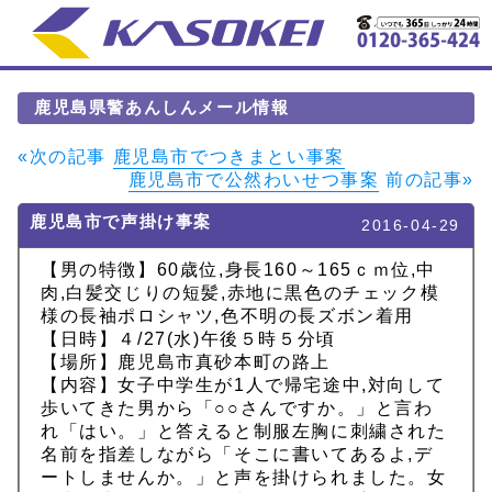
鹿児島県警あんしんメール情報
«次の記事
鹿児島市でつきまとい事案
鹿児島市で公然わいせつ事案
前の記事»
鹿児島市で声掛け事案
2016-04-29
【男の特徴】60歳位,身長160～165ｃｍ位,中
肉,白髪交じりの短髪,赤地に黒色のチェック模
様の長袖ポロシャツ,色不明の長ズボン着用
【日時】４/27(水)午後５時５分頃
【場所】鹿児島市真砂本町の路上
【内容】女子中学生が1人で帰宅途中,対向して
歩いてきた男から「○○さんですか。」と言わ
れ「はい。」と答えると制服左胸に刺繍された
名前を指差しながら「そこに書いてあるよ,デ
ートしませんか。」と声を掛けられました。女