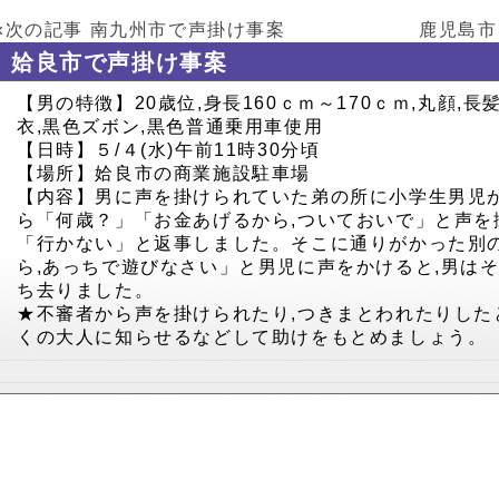
«次の記事
南九州市で声掛け事案
鹿児島市
姶良市で声掛け事案
【男の特徴】20歳位,身長160ｃｍ～170ｃｍ,丸顔,長
衣,黒色ズボン,黒色普通乗用車使用
【日時】５/４(水)午前11時30分頃
【場所】姶良市の商業施設駐車場
【内容】男に声を掛けられていた弟の所に小学生男児が
ら「何歳？」「お金あげるから,ついておいで」と声を
「行かない」と返事しました。そこに通りがかった別
ら,あっちで遊びなさい」と男児に声をかけると,男は
ち去りました。
★不審者から声を掛けられたり,つきまとわれたりしたと
くの大人に知らせるなどして助けをもとめましょう。