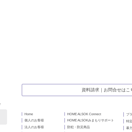
資料請求｜お問合せはこ
号
Home
HOME ALSOK Connect
プ
個人のお客様
HOME ALSOKみまもりサポート
特
法人のお客様
防犯・防災商品
暴