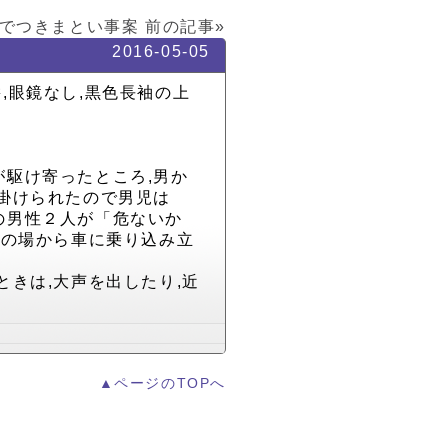
でつきまとい事案
前の記事»
2016-05-05
髪,眼鏡なし,黒色長袖の上
駆け寄ったところ,男か
掛けられたので男児は
の男性２人が「危ないか
その場から車に乗り込み立
きは,大声を出したり,近
▲ページのTOPへ