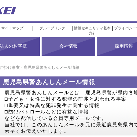
サイトマップ
グループリンク
情報セキュリティ基本
プライバシー
方針
法人のお客様
会社情報
採用情報
声掛け事案 - 鹿児島県警あんしんメール情報
鹿児島県警あんしんメール情報
鹿児島県警あんしんメールとは、鹿児島県警が県内各
□子ども・女性に対する犯罪の前兆と思われる事案
□重要又は特異な犯罪発生に関する情報
□防犯パトロールなどに有益な情報
などを配信している会員専用メールです。
当社では、このあんしんメールを元に最近鹿児島県内
素早くお伝えいたします。