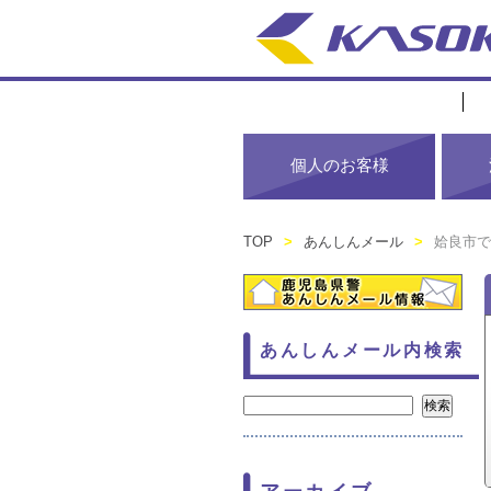
個人のお客様
TOP
>
あんしんメール
>
姶良市で
あんしんメール内検索