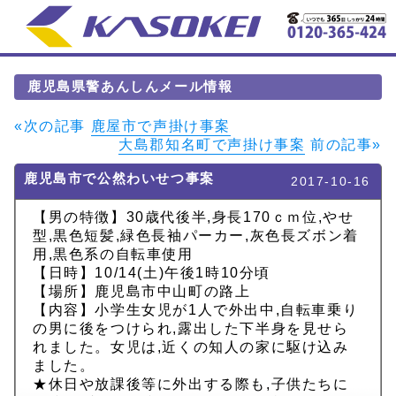
鹿児島県警あんしんメール情報
«次の記事
鹿屋市で声掛け事案
大島郡知名町で声掛け事案
前の記事»
鹿児島市で公然わいせつ事案
2017-10-16
【男の特徴】30歳代後半,身長170ｃｍ位,やせ
型,黒色短髪,緑色長袖パーカー,灰色長ズボン着
用,黒色系の自転車使用
【日時】10/14(土)午後1時10分頃
【場所】鹿児島市中山町の路上
【内容】小学生女児が1人で外出中,自転車乗り
の男に後をつけられ,露出した下半身を見せら
れました。女児は,近くの知人の家に駆け込み
ました。
★休日や放課後等に外出する際も,子供たちに