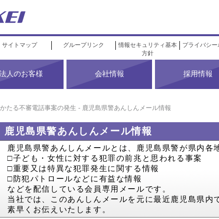
サイトマップ
グループリンク
情報セキュリティ基本
プライバシー
方針
法人のお客様
会社情報
採用情報
かたる不審電話事案の発生 - 鹿児島県警あんしんメール情報
鹿児島県警あんしんメール情報
鹿児島県警あんしんメールとは、鹿児島県警が県内各
□子ども・女性に対する犯罪の前兆と思われる事案
□重要又は特異な犯罪発生に関する情報
□防犯パトロールなどに有益な情報
などを配信している会員専用メールです。
当社では、このあんしんメールを元に最近鹿児島県内
素早くお伝えいたします。