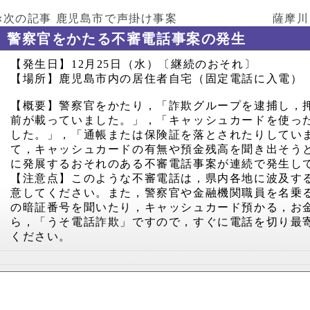
«次の記事
鹿児島市で声掛け事案
薩摩川
警察官をかたる不審電話事案の発生
【発生日】
12
月
25
日（水）〔継続のおそれ〕
【場所】鹿児島市内の居住者自宅（固定電話に入電）
【概要】警察官をかたり
，「詐欺グループを逮捕し，
前が載っていました。」，「キャッシュカードを使っ
した。」，「通帳または保険証を落とされたりしてい
て，キャッシュカードの有無や預金残高を聞き出そう
に発展するおそれのある不審電話事案が連続で発生し
【注意点】このような不審電話は，県内各地に波及す
意してください。また，警察官や金融機関職員を名乗
の暗証番号を聞いたり，キャッシュカード預かる，お
ら，「うそ電話詐欺」ですので，すぐに電話を切り最
ください。