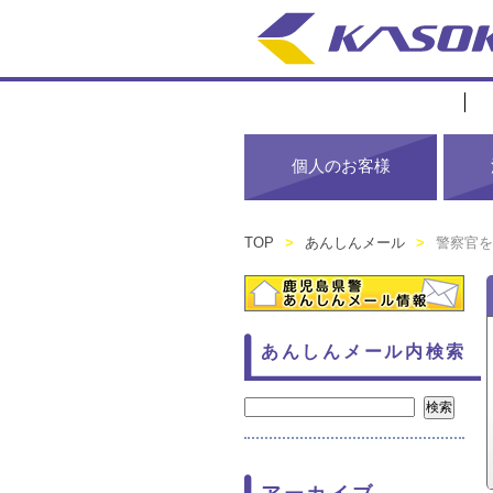
個人のお客様
TOP
>
あんしんメール
>
警察官を
あんしんメール内検索