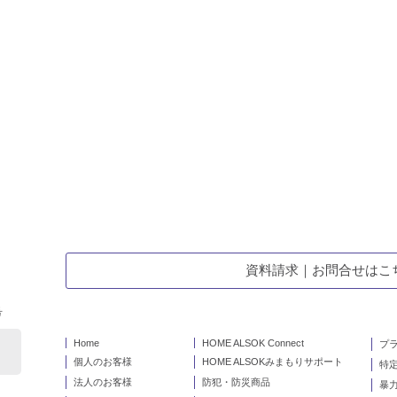
資料請求｜お問合せはこ
号
Home
HOME ALSOK Connect
プ
個人のお客様
HOME ALSOKみまもりサポート
特
法人のお客様
防犯・防災商品
暴