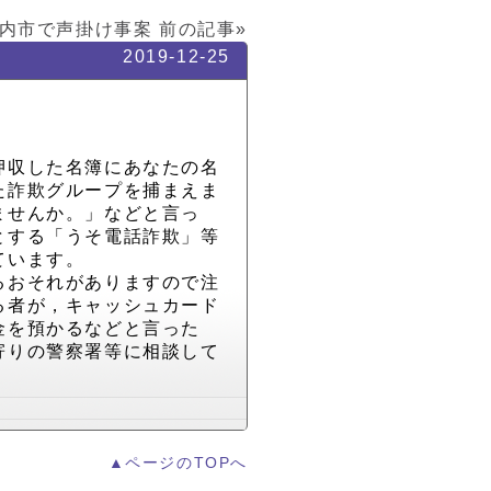
内市で声掛け事案
前の記事»
2019-12-25
押収した名簿にあなたの名
た詐欺グループを捕まえま
ませんか。」などと言っ
とする「うそ電話詐欺」等
ています。
るおそれがありますので注
る者が，キャッシュカード
金を預かるなどと言った
寄りの警察署等に相談して
▲ページのTOPへ