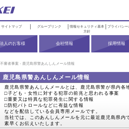
サイトマップ
グループリンク
情報セキュリティ基本
プライバシー
方針
法人のお客様
会社情報
採用情報
不審者事案 - 鹿児島県警あんしんメール情報
鹿児島県警あんしんメール情報
鹿児島県警あんしんメールとは、鹿児島県警が県内各
□子ども・女性に対する犯罪の前兆と思われる事案
□重要又は特異な犯罪発生に関する情報
□防犯パトロールなどに有益な情報
などを配信している会員専用メールです。
当社では、このあんしんメールを元に最近鹿児島県内
素早くお伝えいたします。