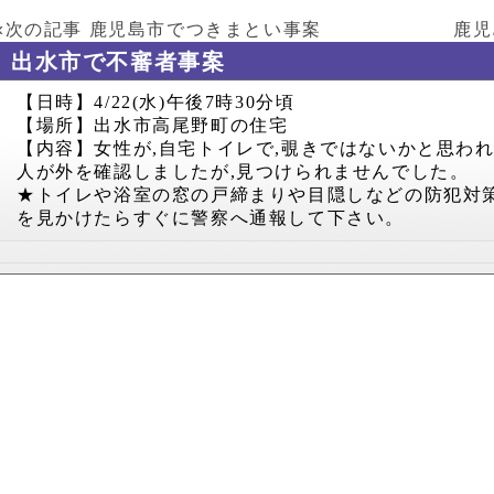
«次の記事
鹿児島市でつきまとい事案
鹿児
出水市で不審者事案
【日時】
4/22(
水
)
午後
7
時
30
分頃
【場所】出水市高尾野町の住宅
【内容】女性が
,
自宅トイレで
,
覗きではないかと思わ
人が外を確認しましたが
,
見つけられませんでした。
★トイレや浴室の窓の戸締まりや目隠しなどの防犯対
を見かけたらすぐに警察へ通報して下さい。