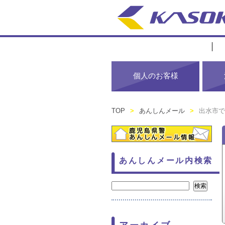
個人のお客様
TOP
>
あんしんメール
>
出水市で
あんしんメール内検索