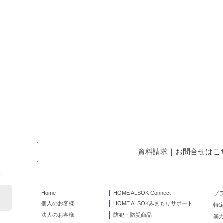
資料請求｜お問合せはこ
号
Home
HOME ALSOK Connect
プ
個人のお客様
HOME ALSOKみまもりサポート
特
法人のお客様
防犯・防災商品
暴