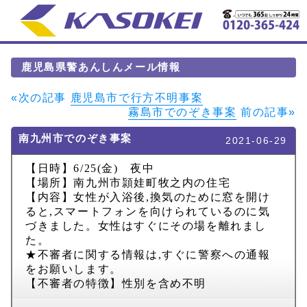
鹿児島県警あんしんメール情報
«次の記事
鹿児島市で行方不明事案
霧島市でのぞき事案
前の記事»
南九州市でのぞき事案
2021-06-29
【日時】
6/25(
金
)
夜中
【場所】南九州市頴娃町牧之内の住宅
【内容】女性が入浴後
,
換気のために窓を開け
ると
,
スマートフォンを向けられているのに気
づきました。女性はすぐにその場を離れまし
た。
★不審者に関する情報は
,
すぐに警察への通報
をお願いします。
【不審者の特徴】性別を含め不明