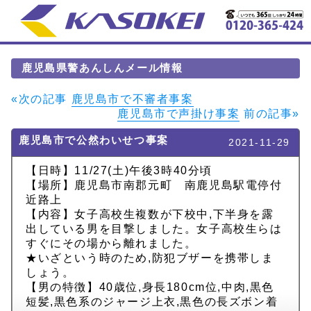
鹿児島県警あんしんメール情報
«次の記事
鹿児島市で不審者事案
鹿児島市で声掛け事案
前の記事»
鹿児島市で公然わいせつ事案
2021-11-29
【日時】11/27(土)午後3時40分頃
【場所】鹿児島市南郡元町 南鹿児島駅電停付
近路上
【内容】女子高校生複数が下校中,下半身を露
出している男を目撃しました。女子高校生らは
すぐにその場から離れました。
★いざという時のため,防犯ブザーを携帯しま
しょう。
【男の特徴】40歳位,身長180cm位,中肉,黒色
短髪,黒色系のジャージ上衣,黒色の長ズボン着