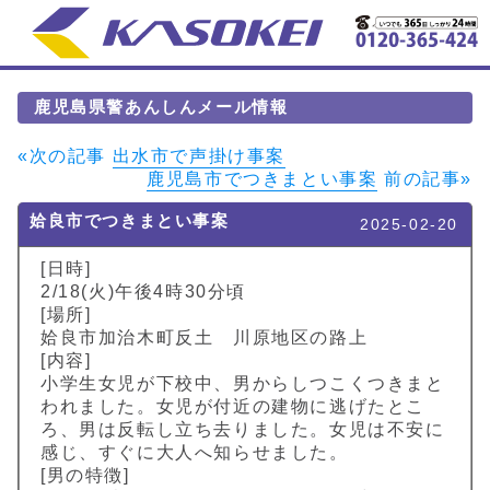
鹿児島県警あんしんメール情報
«次の記事
出水市で声掛け事案
鹿児島市でつきまとい事案
前の記事»
姶良市でつきまとい事案
2025-02-20
[日時]
2/18(火)午後4時30分頃
[場所]
姶良市加治木町反土 川原地区の路上
[内容]
小学生女児が下校中、男からしつこくつきまと
われました。女児が付近の建物に逃げたとこ
ろ、男は反転し立ち去りました。女児は不安に
感じ、すぐに大人へ知らせました。
[男の特徴]