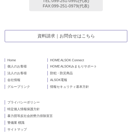
TEL:099-251-0991(代表)
FAX:099-251-0979(代表)
資料請求｜お問合せはこちら
Home
HOME ALSOK Connect
個人のお客様
HOME ALSOKみまもりサポート
法人のお客様
防犯・防災商品
会社情報
ALSOK電報
グループリンク
情報セキュリティ基本方針
プライバシーポリシー
特定個人情報保護方針
暴力団等反社会的勢力排除宣言
警備業 標識
サイトマップ