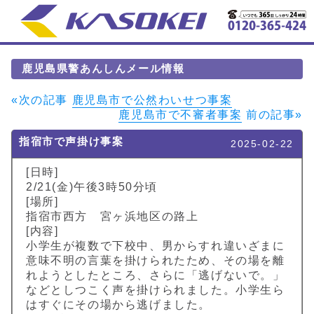
鹿児島県警あんしんメール情報
«次の記事
鹿児島市で公然わいせつ事案
鹿児島市で不審者事案
前の記事»
指宿市で声掛け事案
2025-02-22
[日時]
2/21(金)午後3時50分頃
[場所]
指宿市西方 宮ヶ浜地区の路上
[内容]
小学生が複数で下校中、男からすれ違いざまに
意味不明の言葉を掛けられたため、その場を離
れようとしたところ、さらに「逃げないで。」
などとしつこく声を掛けられました。小学生ら
はすぐにその場から逃げました。