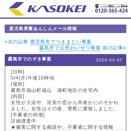
鹿児島県警あんしんメール情報
«次の記事
鹿児島市でつきまとい事案
霧島市で公然わいせつ事案
前の記事»
霧島市でのぞき事案
2026-05-07
[日時]
5/4(月)午後10時頃
[場所]
霧島市福山町福山 浦町地区の住宅内
[内容]
女性が入浴中、浴室の窓から何者かにのぞかれ
ました。女性はその後、警察に通報しました。
[不審者の特徴]
詳細捜査中
★被害に関する相談や、不審者に関する情報